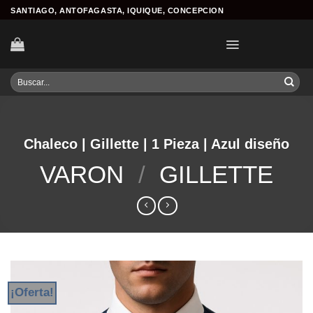
Skip
SANTIAGO, ANTOFAGASTA, IQUIQUE, CONCEPCION
to
content
Buscar
por:
Chaleco | Gillette | 1 Pieza | Azul diseño
VARON
/
GILLETTE
¡Oferta!