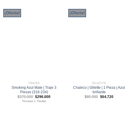
¡Oferta!
¡Oferta!
TRAJES
GILLETTE
Smoking Azul Mate | Traje 3
Chaleco | Gillette | 1 Pieza | Azul
Piezas (318-234)
brillante
El
El
El
El
$
370.000
$
296.000
$
80.900
$
64.720
precio
precio
precio
precio
Thomas J. Fiedler
original
actual
original
actual
era:
es:
era:
es:
$370.000.
$296.000.
$80.900.
$64.720.