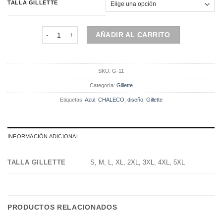
original
actual
TALLA GILLETTE
era:
es:
$80.900.
$64.720.
Chaleco | Gillette | 1 Pieza | Azul diseño cantidad
AÑADIR AL CARRITO
SKU:
G-11
Categoría:
Gillette
Etiquetas:
Azul
,
CHALECO
,
diseño
,
Gillette
INFORMACIÓN ADICIONAL
TALLA GILLETTE
S, M, L, XL, 2XL, 3XL, 4XL, 5XL
PRODUCTOS RELACIONADOS