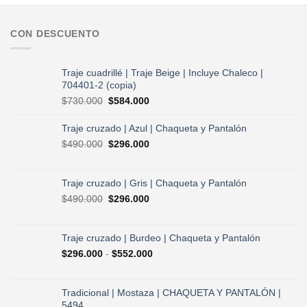
CON DESCUENTO
Traje cuadrillé | Traje Beige | Incluye Chaleco |
704401-2 (copia)
El
El
$
730.000
$
584.000
precio
precio
original
actual
Traje cruzado | Azul | Chaqueta y Pantalón
era:
es:
El
El
$
490.000
$
296.000
$730.000.
$584.000.
precio
precio
original
actual
era:
es:
Traje cruzado | Gris | Chaqueta y Pantalón
$490.000.
$296.000.
El
El
$
490.000
$
296.000
precio
precio
original
actual
era:
es:
Traje cruzado | Burdeo | Chaqueta y Pantalón
$490.000.
$296.000.
Rango
$
296.000
-
$
552.000
de
precios:
desde
Tradicional | Mostaza | CHAQUETA Y PANTALÓN |
$296.000
5494