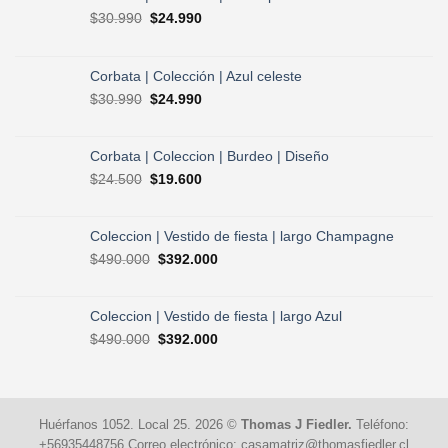
El
El
$
30.990
$
24.990
precio
precio
original
actual
era:
es:
Corbata | Colección | Azul celeste
$30.990.
$24.990.
El
El
$
30.990
$
24.990
precio
precio
original
actual
era:
es:
Corbata | Coleccion | Burdeo | Diseño
$30.990.
$24.990.
El
El
$
24.500
$
19.600
precio
precio
original
actual
era:
es:
Coleccion | Vestido de fiesta | largo Champagne
$24.500.
$19.600.
El
El
$
490.000
$
392.000
precio
precio
original
actual
era:
es:
Coleccion | Vestido de fiesta | largo Azul
$490.000.
$392.000.
El
El
$
490.000
$
392.000
precio
precio
original
actual
era:
es:
$490.000.
$392.000.
Huérfanos 1052. Local 25. 2026 ©
Thomas J Fiedler.
Teléfono:
+56935448756 Correo electrónico: casamatriz@thomasfiedler.cl