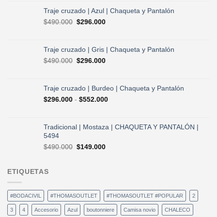
original
actual
Traje cruzado | Azul | Chaqueta y Pantalón
era:
es:
El
El
$
490.000
$
296.000
$730.000.
$584.000.
precio
precio
original
actual
era:
es:
Traje cruzado | Gris | Chaqueta y Pantalón
$490.000.
$296.000.
El
El
$
490.000
$
296.000
precio
precio
original
actual
era:
es:
Traje cruzado | Burdeo | Chaqueta y Pantalón
$490.000.
$296.000.
Rango
$
296.000
-
$
552.000
de
precios:
desde
Tradicional | Mostaza | CHAQUETA Y PANTALÓN |
$296.000
5494
hasta
El
El
$
490.000
$
149.000
$552.000
precio
precio
original
actual
ETIQUETAS
era:
es:
$490.000.
$149.000.
#BODACIVIL
#THOMASOUTLET
#THOMASOUTLET #POPULAR
2
3
4
Accesorio
Azul
boutonniere
Camisa novio
CHALECO