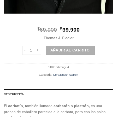
El
El
$
69.900
$
39.900
precio
precio
Thomas J. Fiedler
original
actual
era:
es:
Corbatín | Negro | Diseño cantidad
AÑADIR AL CARRITO
$69.900.
$39.900.
SKU:
crbtnngr-4
Categoría:
Corbatines/Plastron
DESCRIPCIÓN
El
corbatín
, también llamado
corbatón
o
plastrón,
es una
prenda de caballero parecida a la corbata, pero con las palas