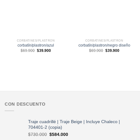
CORBATINES/PLASTRON
CORBATINES/PLASTRON
corbatín/plastron/azul
corbatín/plastron/negro diseño
El
El
El
El
$
69.900
$
39.900
$
69.900
$
39.900
precio
precio
precio
precio
original
actual
original
actual
era:
es:
era:
es:
$69.900.
$39.900.
$69.900.
$39.900.
CON DESCUENTO
Traje cuadrillé | Traje Beige | Incluye Chaleco |
704401-2 (copia)
El
El
$
730.000
$
584.000
precio
precio