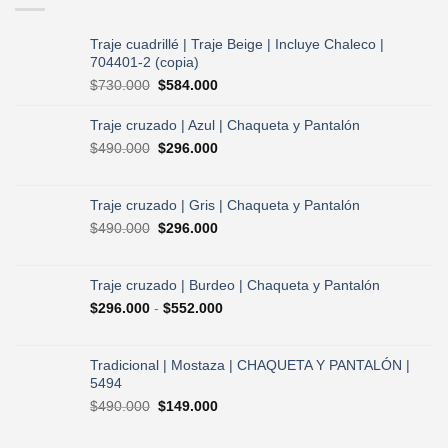
Traje cuadrillé | Traje Beige | Incluye Chaleco |
704401-2 (copia)
El
El
$
730.000
$
584.000
precio
precio
original
actual
Traje cruzado | Azul | Chaqueta y Pantalón
era:
es:
El
El
$
490.000
$
296.000
$730.000.
$584.000.
precio
precio
original
actual
era:
es:
Traje cruzado | Gris | Chaqueta y Pantalón
$490.000.
$296.000.
El
El
$
490.000
$
296.000
precio
precio
original
actual
era:
es:
Traje cruzado | Burdeo | Chaqueta y Pantalón
$490.000.
$296.000.
Rango
$
296.000
-
$
552.000
de
precios:
desde
Tradicional | Mostaza | CHAQUETA Y PANTALÓN |
$296.000
5494
hasta
El
El
$
490.000
$
149.000
$552.000
precio
precio
original
actual