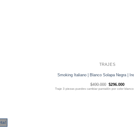
TRAJES
Smoking Italiano | Blanco Solapa Negra | I
El
El
$
490.000
$
296.000
precio
preci
Traje 3 piezas puedes cambiar pantalón por color blanco
original
actua
era:
es:
$490.000.
$296.
rta!