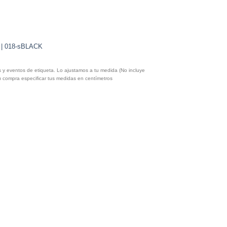
s | 018-sBLACK
o
y eventos de etiqueta. Lo ajustamos a tu medida (No incluye
l
ompra especificar tus medidas en centímetros
000.