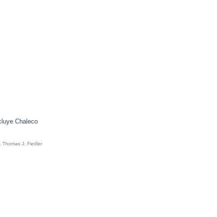
ncluye Chaleco
o
. Thomas J. Fiedler
l
000.