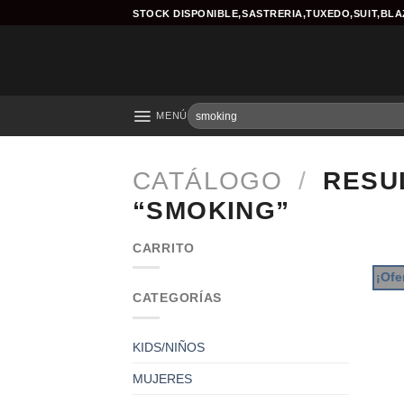
Skip
STOCK DISPONIBLE,SASTRERIA,TUXEDO,SUIT,BL
to
content
Buscar
MENÚ
por:
CATÁLOGO
/
RESUL
“SMOKING”
CARRITO
¡Ofe
CATEGORÍAS
KIDS/NIÑOS
MUJERES