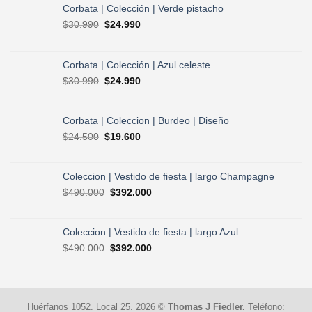
Corbata | Colección | Verde pistacho
El
El
$
30.990
$
24.990
precio
precio
original
actual
era:
es:
Corbata | Colección | Azul celeste
$30.990.
$24.990.
El
El
$
30.990
$
24.990
precio
precio
original
actual
era:
es:
Corbata | Coleccion | Burdeo | Diseño
$30.990.
$24.990.
El
El
$
24.500
$
19.600
precio
precio
original
actual
era:
es:
Coleccion | Vestido de fiesta | largo Champagne
$24.500.
$19.600.
El
El
$
490.000
$
392.000
precio
precio
original
actual
era:
es:
Coleccion | Vestido de fiesta | largo Azul
$490.000.
$392.000.
El
El
$
490.000
$
392.000
precio
precio
original
actual
era:
es:
$490.000.
$392.000.
Huérfanos 1052. Local 25. 2026 ©
Thomas J Fiedler.
Teléfono: