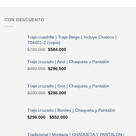
CON DESCUENTO
Traje cuadrillé | Traje Beige | Incluye Chaleco |
704401-2 (copia)
El
El
$
730.000
$
584.000
precio
precio
original
actual
Traje cruzado | Azul | Chaqueta y Pantalón
era:
es:
El
El
$
490.000
$
296.000
$730.000.
$584.000.
precio
precio
original
actual
era:
es:
Traje cruzado | Gris | Chaqueta y Pantalón
$490.000.
$296.000.
El
El
$
490.000
$
296.000
precio
precio
original
actual
era:
es:
Traje cruzado | Burdeo | Chaqueta y Pantalón
$490.000.
$296.000.
Rango
$
296.000
-
$
552.000
de
precios:
desde
Tradicional | Mostaza | CHAQUETA Y PANTALÓN |