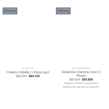
¡Oferta!
¡Oferta!
GILLETTE
SUSPENSORES
Suspensor | Gancho | Azul | 2
Chaleco | Gillette | 1 Pieza | azul
Piezas
El
El
$
80.900
$
64.720
precio
precio
El
El
$
69.500
$
55.600
original
actual
precio
precio
2 piezas corbatín y suspensor.
era:
es:
original
actual
$80.900.
$64.720.
Sistema de sujeción por gancho.
era:
es:
$69.500.
$55.600.