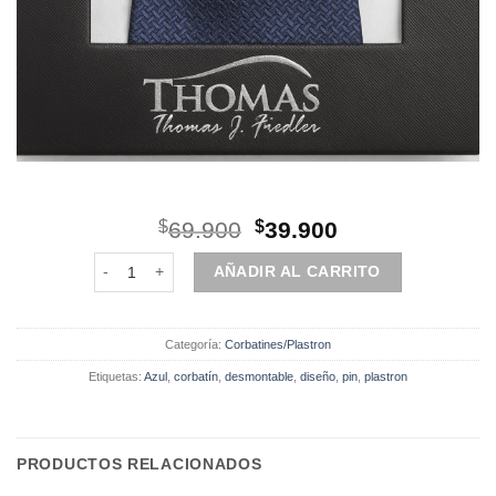
El
El
$
69.900
$
39.900
precio
precio
corbatín/plastron/azul cantidad
original
actual
AÑADIR AL CARRITO
era:
es:
$69.900.
$39.900.
Categoría:
Corbatines/Plastron
Etiquetas:
Azul
,
corbatín
,
desmontable
,
diseño
,
pin
,
plastron
PRODUCTOS RELACIONADOS