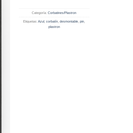
Categoría:
Corbatines/Plastron
Etiquetas:
Azul
,
corbatín
,
desmontable
,
pin
,
plastron