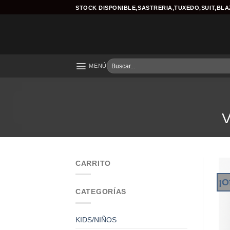
Skip
STOCK DISPONIBLE,SASTRERIA,TUXEDO,SUIT,BL
to
content
Buscar
MENÚ
por:
CARRITO
¡O
CATEGORÍAS
KIDS/NIÑOS