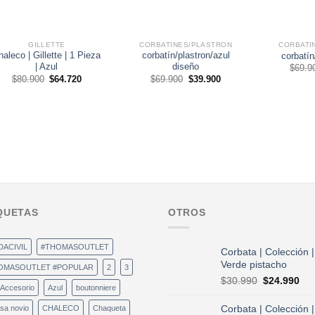
GILLETTE
CORBATINES/PLASTRON
CORBATI
haleco | Gillette | 1 Pieza
corbatín/plastron/azul
corbatín
| Azul
diseño
$
69.9
El
El
El
El
$
80.900
$
64.720
$
69.900
$
39.900
precio
precio
precio
precio
original
actual
original
actual
era:
es:
era:
es:
$80.900.
$64.720.
$69.900.
$39.900.
QUETAS
OTROS
DACIVIL
#THOMASOUTLET
Corbata | Colección |
Verde pistacho
OMASOUTLET #POPULAR
2
3
El
El
$
30.990
$
24.990
Accesorio
Azul
boutonniere
precio
pre
original
act
Corbata | Colección |
sa novio
CHALECO
Chaqueta