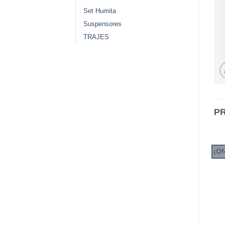
Set Humita
Suspensores
TRAJES
P
¡Of