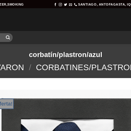
AZER,SMOKING
SANTIAGO, ANTOFAGASTA, I
corbatín/plastron/azul
VARON
/
CORBATINES/PLASTRO
ferta!