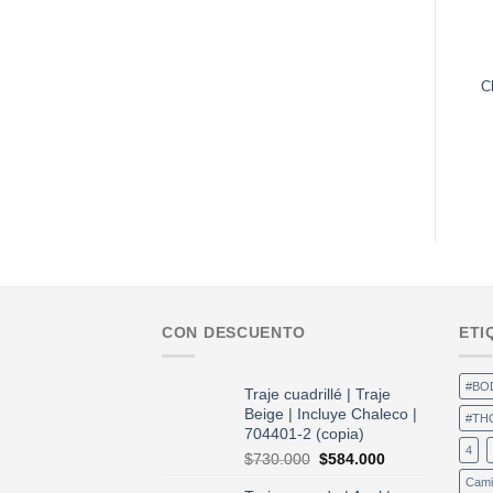
C
CON DESCUENTO
ETI
#BO
Traje cuadrillé | Traje
Beige | Incluye Chaleco |
#TH
704401-2 (copia)
4
El
El
$
730.000
$
584.000
precio
precio
Cami