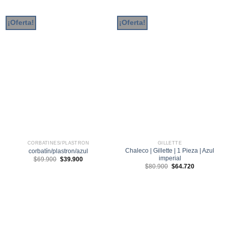
¡Oferta!
¡Oferta!
CORBATINES/PLASTRON
GILLETTE
Chaleco | Gillette | 1 Pieza | Azul
corbatín/plastron/azul
imperial
El
El
$
69.900
$
39.900
precio
precio
El
El
$
80.900
$
64.720
original
actual
precio
precio
era:
es:
original
actual
$69.900.
$39.900.
era:
es:
$80.900.
$64.720.