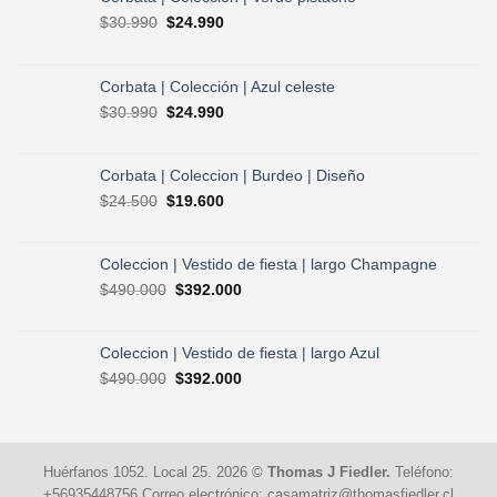
El
El
$
30.990
$
24.990
precio
precio
original
actual
era:
es:
Corbata | Colección | Azul celeste
$30.990.
$24.990.
El
El
$
30.990
$
24.990
precio
precio
original
actual
era:
es:
Corbata | Coleccion | Burdeo | Diseño
$30.990.
$24.990.
El
El
$
24.500
$
19.600
precio
precio
original
actual
era:
es:
Coleccion | Vestido de fiesta | largo Champagne
$24.500.
$19.600.
El
El
$
490.000
$
392.000
precio
precio
original
actual
era:
es:
Coleccion | Vestido de fiesta | largo Azul
$490.000.
$392.000.
El
El
$
490.000
$
392.000
precio
precio
original
actual
era:
es:
$490.000.
$392.000.
Huérfanos 1052. Local 25. 2026 ©
Thomas J Fiedler.
Teléfono:
+56935448756 Correo electrónico: casamatriz@thomasfiedler.cl