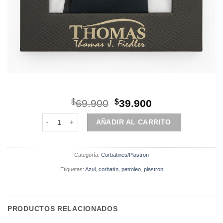
El
El
$
69.900
$
39.900
precio
precio
corbatín/plastron/azul petroleo cantidad
original
actual
AÑADIR AL CARRITO
era:
es:
$69.900.
$39.900.
Categoría:
Corbatines/Plastron
Etiquetas:
Azul
,
corbatín
,
petroleo
,
plastron
PRODUCTOS RELACIONADOS