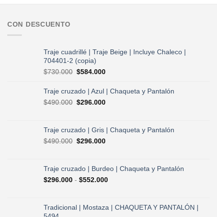
CON DESCUENTO
Traje cuadrillé | Traje Beige | Incluye Chaleco |
704401-2 (copia)
El
El
$
730.000
$
584.000
precio
precio
original
actual
Traje cruzado | Azul | Chaqueta y Pantalón
era:
es:
El
El
$
490.000
$
296.000
$730.000.
$584.000.
precio
precio
original
actual
era:
es:
Traje cruzado | Gris | Chaqueta y Pantalón
$490.000.
$296.000.
El
El
$
490.000
$
296.000
precio
precio
original
actual
era:
es:
Traje cruzado | Burdeo | Chaqueta y Pantalón
$490.000.
$296.000.
Rango
$
296.000
-
$
552.000
de
precios:
desde
Tradicional | Mostaza | CHAQUETA Y PANTALÓN |
$296.000
5494