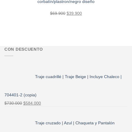
corbatín/plastron/negro diseño
El
El
$
69.900
$
39.900
precio
precio
original
actual
era:
es:
$69.900.
$39.900.
CON DESCUENTO
Traje cuadrillé | Traje Beige | Incluye Chaleco |
704401-2 (copia)
El
El
$
730.000
$
584.000
precio
precio
original
actual
era:
es:
Traje cruzado | Azul | Chaqueta y Pantalón
$730.000.
$584.000.