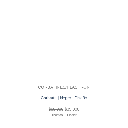
CORBATINES/PLASTRON
Corbatín | Negro | Diseño
El
El
$
69.900
$
39.900
precio
precio
Thomas J. Fiedler
original
actual
era:
es: