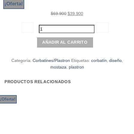
¡Oferta!
El
El
$
69.900
$
39.900
precio
precio
original
actual
era:
es:
$69.900.
$39.900.
corbatín/plastron/mostaza
AÑADIR AL CARRITO
cantidad
Categoría:
Corbatines/Plastron
Etiquetas:
corbatín
,
diseño
,
mostaza
,
plastron
PRODUCTOS RELACIONADOS
¡Oferta!