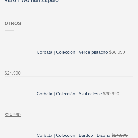
OTROS
Corbata | Colección | Verde pistacho
$
30.990
El
El
$
24.990
precio
precio
original
actual
era:
es:
Corbata | Colección | Azul celeste
$
30.990
$30.990.
$24.990.
El
El
$
24.990
precio
precio
original
actual
era:
es:
Corbata | Coleccion | Burdeo | Diseño
$
24.500