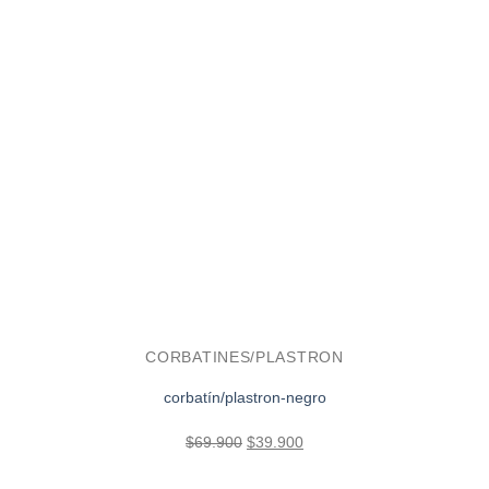
CORBATINES/PLASTRON
corbatín/plastron-negro
El
El
$
69.900
$
39.900
precio
precio
original
actual