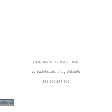
CORBATINES/PLASTRON
corbatín/plastron/negro/diseño
El
El
$
69.900
$
39.900
precio
precio
original
actual
era:
es:
¡Oferta!
$69.900.
$39.900.