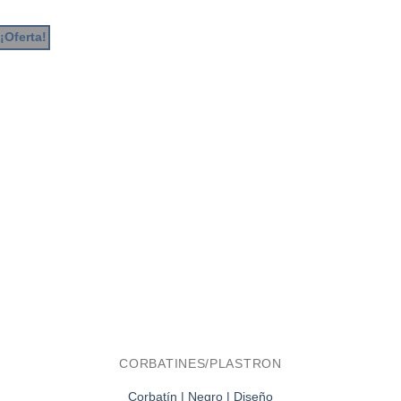
era:
es:
¡Oferta!
$69.900.
$39.900.
CORBATINES/PLASTRON
Corbatín | Negro | Diseño