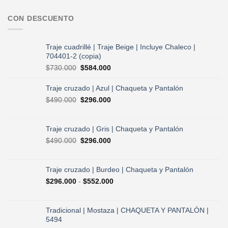
CON DESCUENTO
Traje cuadrillé | Traje Beige | Incluye Chaleco |
704401-2 (copia)
El
El
$
730.000
$
584.000
precio
precio
original
actual
Traje cruzado | Azul | Chaqueta y Pantalón
era:
es:
El
El
$
490.000
$
296.000
$730.000.
$584.000.
precio
precio
original
actual
era:
es:
Traje cruzado | Gris | Chaqueta y Pantalón
$490.000.
$296.000.
El
El
$
490.000
$
296.000
precio
precio
original
actual
era:
es:
Traje cruzado | Burdeo | Chaqueta y Pantalón
$490.000.
$296.000.
Rango
$
296.000
-
$
552.000
de
precios:
desde
Tradicional | Mostaza | CHAQUETA Y PANTALÓN |
$296.000
5494
hasta