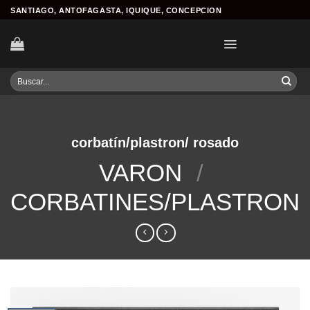
Skip
SANTIAGO, ANTOFAGASTA, IQUIQUE, CONCEPCION
to
content
Buscar
por:
corbatín/plastron/ rosado
VARON
/
CORBATINES/PLASTRON