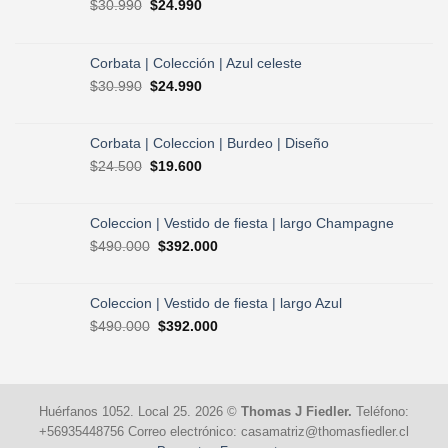
El
El
$
30.990
$
24.990
precio
precio
original
actual
era:
es:
Corbata | Colección | Azul celeste
$30.990.
$24.990.
El
El
$
30.990
$
24.990
precio
precio
original
actual
era:
es:
Corbata | Coleccion | Burdeo | Diseño
$30.990.
$24.990.
El
El
$
24.500
$
19.600
precio
precio
original
actual
era:
es:
Coleccion | Vestido de fiesta | largo Champagne
$24.500.
$19.600.
El
El
$
490.000
$
392.000
precio
precio
original
actual
era:
es:
Coleccion | Vestido de fiesta | largo Azul
$490.000.
$392.000.
El
El
$
490.000
$
392.000
precio
precio
original
actual
era:
es:
$490.000.
$392.000.
Huérfanos 1052. Local 25. 2026 ©
Thomas J Fiedler.
Teléfono:
+56935448756 Correo electrónico: casamatriz@thomasfiedler.cl