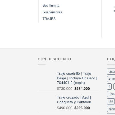
Set Humita
Suspensores
TRAJES
CON DESCUENTO
ETI
#BO
Traje cuadrillé | Traje
Beige | Incluye Chaleco |
#TH
704401-2 (copia)
4
El
El
$
730.000
$
584.000
precio
precio
Cami
Traje cruzado | Azul |
original
actual
Chaqueta y Pantalón
civil
era:
es:
$730.000.
$584.000.
El
El
$
490.000
$
296.000
desm
precio
precio