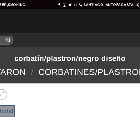
AZER,SMOKING
SANTIAGO, ANTOFAGASTA, I
corbatín/plastron/negro diseño
VARON
/
CORBATINES/PLASTRO
ferta!