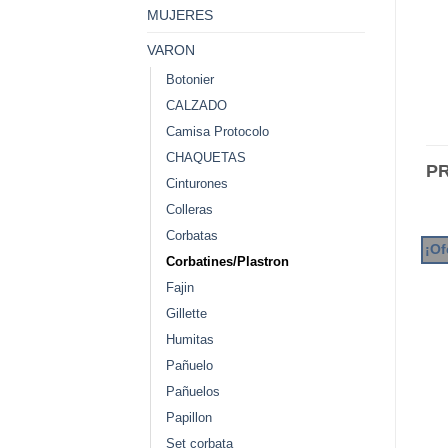
MUJERES
VARON
Botonier
CALZADO
Camisa Protocolo
CHAQUETAS
P
Cinturones
Colleras
Corbatas
¡Of
Corbatines/Plastron
Fajin
Gillette
Humitas
Pañuelo
Pañuelos
Papillon
Set corbata