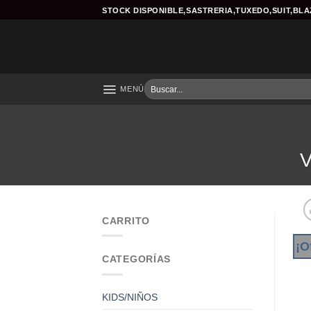
Skip
STOCK DISPONIBLE,SASTRERIA,TUXEDO,SUIT,BL
to
content
Buscar
MENÚ
por:
CARRITO
¡O
CATEGORÍAS
KIDS/NIÑOS