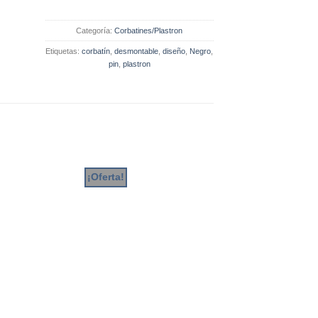
Categoría:
Corbatines/Plastron
Etiquetas:
corbatín
,
desmontable
,
diseño
,
Negro
,
pin
,
plastron
¡Oferta!
¡Oferta!