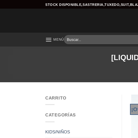
Skip
STOCK DISPONIBLE,SASTRERIA,TUXEDO,SUIT,BL
to
content
Buscar
MENÚ
por:
[LIQUID
CARRITO
¡O
CATEGORÍAS
KIDS/NIÑOS