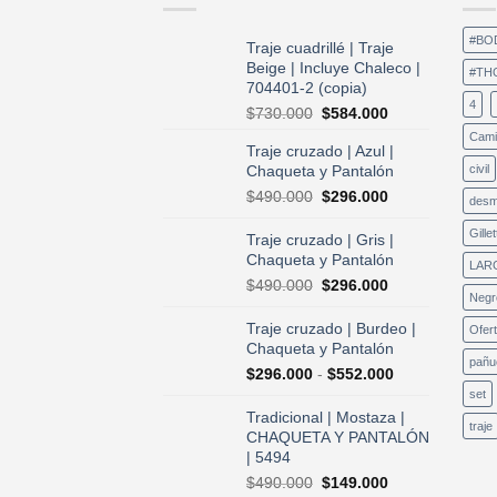
#BO
Traje cuadrillé | Traje
Beige | Incluye Chaleco |
#TH
704401-2 (copia)
4
El
El
$
730.000
$
584.000
precio
precio
Cami
Traje cruzado | Azul |
original
actual
Chaqueta y Pantalón
civil
era:
es:
$730.000.
$584.000.
El
El
$
490.000
$
296.000
desm
precio
precio
original
actual
Gillet
Traje cruzado | Gris |
era:
es:
Chaqueta y Pantalón
LAR
$490.000.
$296.000.
El
El
$
490.000
$
296.000
Negr
precio
precio
original
actual
Traje cruzado | Burdeo |
Ofer
era:
es:
Chaqueta y Pantalón
$490.000.
$296.000.
pañu
Rango
$
296.000
-
$
552.000
de
set
precios:
Tradicional | Mostaza |
traje
desde
CHAQUETA Y PANTALÓN
$296.000
| 5494
hasta
El
El
$
490.000
$
149.000
$552.000