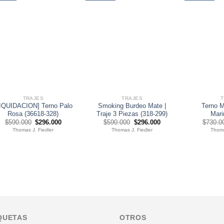
TRAJES
TRAJES
LIQUIDACION] Terno Palo
Smoking Burdeo Mate |
Terno M
Rosa (36618-328)
Traje 3 Piezas (318-299)
Mari
El
El
El
El
$
590.000
$
296.000
$
590.000
$
296.000
$
730.0
precio
precio
precio
precio
Thomas J. Fiedler
Thomas J. Fiedler
Thoma
original
actual
original
actual
era:
es:
era:
es:
$590.000.
$296.000.
$590.000.
$296.000.
QUETAS
OTROS