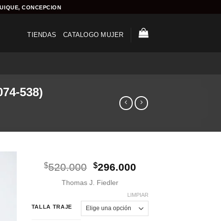
QUIQUE, CONCEPCION
TIENDAS
CATALOGO MUJER
074-538)
El
El
$
520.000
$
296.000
precio
precio
Thomas J. Fiedler
original
actual
era:
es:
LIMPIAR
$520.000.
$296.000.
TALLA TRAJE