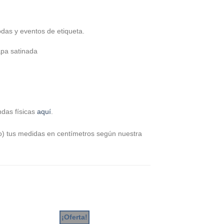
odas y eventos de etiqueta.
apa satinada
ndas físicas
aquí
.
o) tus medidas en centímetros según nuestra
¡Oferta!
¡Oferta!