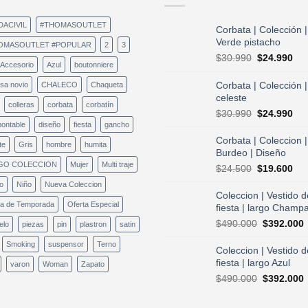
DACIVIL
#THOMASOUTLET
Corbata | Colección |
Verde pistacho
OMASOUTLET #POPULAR
2
3
El
El
$
30.990
$
24.990
Accesorio
Azul
boutonniere
precio
pre
original
act
Corbata | Colección |
sa novio
CHALECO
Chaqueta
era:
es:
celeste
colleras
corbata
corbatín
$30.990.
$24
El
El
$
30.990
$
24.990
precio
pre
ontable
diseño
fiesta
gancho
original
act
Corbata | Coleccion |
te
Gris
hombre
humita
era:
es:
Burdeo | Diseño
$30.990.
$24
GO COLECCION
Mujer
Multi traje
El
El
$
24.500
$
19.600
precio
pre
o
Niño
Nueva Coleccion
original
act
Coleccion | Vestido d
era:
es:
ta de Temporada
Oferta Especial
fiesta | largo Champ
$24.500.
$19
El
E
$
490.000
$
392.000
elo
piezas
pin
plastron
satin
precio
p
Smoking
suspensor
Terno
original
a
Coleccion | Vestido d
era:
e
fiesta | largo Azul
varon
Woman
Zapato
$490.000.
El
E
$
490.000
$
392.000
precio
p
original
a