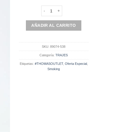
[LIQUIDACION] Smoking Brillante 2 piezas (89074-
AÑADIR AL CARRITO
SKU:
89074-538
Categoría:
TRAJES
Etiquetas:
#THOMASOUTLET
,
Oferta Especial
,
Smoking