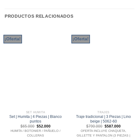
PRODUCTOS RELACIONADOS
¡Oferta!
¡Oferta!
SET HUMITA
TRAJES
Set | Humita | 4 Piezas | Blanco
Traje tradicional | 3 Piezas | Lino
puntos
beige | 5062-60
El
El
El
El
$
65.000
$
52.000
$
790.000
$
587.000
precio
precio
precio
precio
HUMITA / BOTONIER / PAÑUELO /
OFERTA INCLUYE CHAQUETA,
original
actual
original
actual
COLLERAS
GILLETTE Y PANTALON (3 PIEZAS |
era:
es:
era:
es: