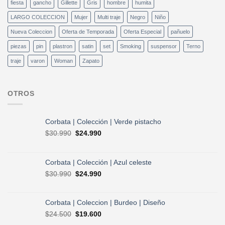
fiesta
gancho
Gillette
Gris
hombre
humita
LARGO COLECCION
Mujer
Multi traje
Negro
Niño
Nueva Coleccion
Oferta de Temporada
Oferta Especial
pañuelo
piezas
pin
plastron
satin
set
Smoking
suspensor
Terno
traje
varon
Woman
Zapato
OTROS
Corbata | Colección | Verde pistacho
El
El
$
30.990
$
24.990
precio
precio
original
actual
era:
es:
Corbata | Colección | Azul celeste
$30.990.
$24.990.
El
El
$
30.990
$
24.990
precio
precio
original
actual
era:
es:
Corbata | Coleccion | Burdeo | Diseño
$30.990.
$24.990.
El
El
$
24.500
$
19.600
precio
precio