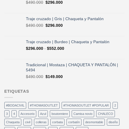
El
El
$
490.000
$
296.000
$730.000.
$584.000.
precio
precio
original
actual
era:
es:
Traje cruzado | Gris | Chaqueta y Pantalón
$490.000.
$296.000.
El
El
$
490.000
$
296.000
precio
precio
original
actual
era:
es:
Traje cruzado | Burdeo | Chaqueta y Pantalón
$490.000.
$296.000.
Rango
$
296.000
-
$
552.000
de
precios:
desde
Tradicional | Mostaza | CHAQUETA Y PANTALÓN |
$296.000
5494
hasta
El
El
$
490.000
$
149.000
$552.000
precio
precio
original
actual
ETIQUETAS
era:
es:
$490.000.
$149.000.
#BODACIVIL
#THOMASOUTLET
#THOMASOUTLET #POPULAR
2
3
4
Accesorio
Azul
boutonniere
Camisa novio
CHALECO
Chaqueta
civil
colleras
corbata
corbatín
desmontable
diseño