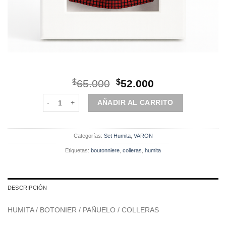
El
El
$
65.000
$
52.000
precio
precio
Set | Humita | 4 Piezas | Rojo cuadros cantidad
original
actual
AÑADIR AL CARRITO
era:
es:
$65.000.
$52.000.
Categorías:
Set Humita
,
VARON
Etiquetas:
boutonniere
,
colleras
,
humita
DESCRIPCIÓN
HUMITA / BOTONIER / PAÑUELO / COLLERAS