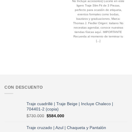
$65.000.
$52.000.
$790.000.
$587.000.
No Incluye accesorios) Lúcete en este
ligero Traje Slim Fit de 3 Piezas,
perfecto para ocasión de etiqueta,
eventos formales como bodas,
bautizos y graduaciones. Marca:
Thomas J. Fiedler Origen: italiano No
necesitas agendar, conoce nuestras
tiendas físicas aquí. IMPORTANTE
Recuerda al momento de terminar tu
[...]
CON DESCUENTO
Traje cuadrillé | Traje Beige | Incluye Chaleco |
704401-2 (copia)
El
El
$
730.000
$
584.000
precio
precio
original
actual
Traje cruzado | Azul | Chaqueta y Pantalón
era:
es: