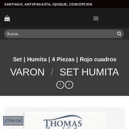
Skip
SANTIAGO, ANTOFAGASTA, IQUIQUE, CONCEPCION
to
content
Buscar
por:
Set | Humita | 4 Piezas | Rojo cuadros
VARON
/
SET HUMITA
¡Oferta!