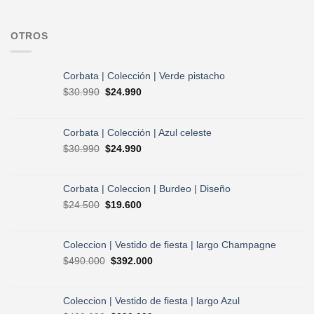
OTROS
Corbata | Colección | Verde pistacho
El
El
$
30.990
$
24.990
precio
precio
original
actual
era:
es:
Corbata | Colección | Azul celeste
$30.990.
$24.990.
El
El
$
30.990
$
24.990
precio
precio
original
actual
era:
es:
Corbata | Coleccion | Burdeo | Diseño
$30.990.
$24.990.
El
El
$
24.500
$
19.600
precio
precio
original
actual
era:
es:
Coleccion | Vestido de fiesta | largo Champagne
$24.500.
$19.600.
El
El
$
490.000
$
392.000
precio
precio
original
actual
era:
es:
Coleccion | Vestido de fiesta | largo Azul
$490.000.
$392.000.