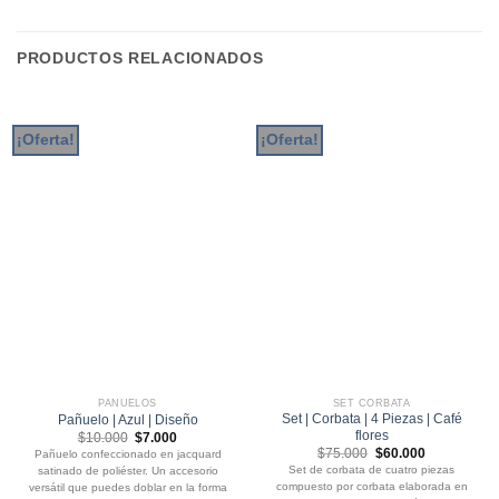
PRODUCTOS RELACIONADOS
¡Oferta!
¡Oferta!
PAÑUELOS
SET CORBATA
Set | Corbata | 4 Piezas | Café
Pañuelo | Azul | Diseño
flores
El
El
$
10.000
$
7.000
precio
precio
El
El
$
75.000
$
60.000
Pañuelo confeccionado en jacquard
original
actual
precio
precio
Set de corbata de cuatro piezas
satinado de poliéster. Un accesorio
era:
es:
original
actual
$10.000.
$7.000.
compuesto por corbata elaborada en
versátil que puedes doblar en la forma
era:
es: