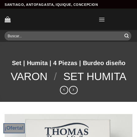
Skip
SANTIAGO, ANTOFAGASTA, IQUIQUE, CONCEPCION
to
content
Buscar
por:
Set | Humita | 4 Piezas | Burdeo diseño
VARON
/
SET HUMITA
¡Oferta!