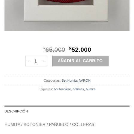
El
El
$
65.000
$
52.000
precio
precio
Set | Humita | 4 Piezas | Burdeo diseño cantidad
original
actual
AÑADIR AL CARRITO
era:
es:
$65.000.
$52.000.
Categorías:
Set Humita
,
VARON
Etiquetas:
boutonniere
,
colleras
,
humita
DESCRIPCIÓN
HUMITA / BOTONIER / PAÑUELO / COLLERAS