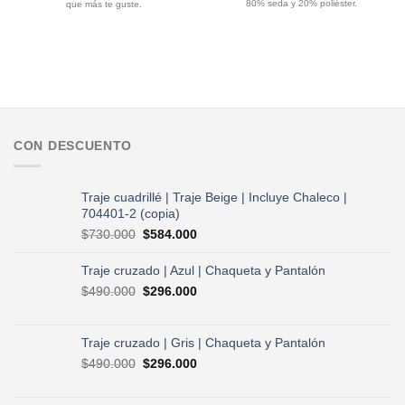
$75.000.
$60.000.
80% seda y 20% poliéster.
que más te guste.
CON DESCUENTO
Traje cuadrillé | Traje Beige | Incluye Chaleco |
704401-2 (copia)
El
El
$
730.000
$
584.000
precio
precio
original
actual
Traje cruzado | Azul | Chaqueta y Pantalón
era:
es:
El
El
$
490.000
$
296.000
$730.000.
$584.000.
precio
precio
original
actual
era:
es:
Traje cruzado | Gris | Chaqueta y Pantalón
$490.000.
$296.000.
El
El
$
490.000
$
296.000
precio
precio
original
actual