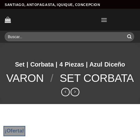
Skip
SANTIAGO, ANTOFAGASTA, IQUIQUE, CONCEPCION
to
content
Buscar
por:
Set | Corbata | 4 Piezas | Azul Diceño
VARON
/
SET CORBATA
¡Oferta!