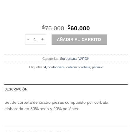
El
El
$
75.000
$
60.000
precio
precio
Set | Corbata | 4 Piezas | Azul Diceño cantidad
original
actual
AÑADIR AL CARRITO
era:
es:
$75.000.
$60.000.
Categorías:
Set corbata
,
VARON
Etiquetas:
4
,
boutonniere
,
colleras
,
corbata
,
pañuelo
DESCRIPCIÓN
Set de corbata de cuatro piezas compuesto por corbata
elaborada en 80% seda y 20% poliéster.