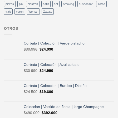
piezas
pin
plastron
satin
set
Smoking
suspensor
Terno
traje
varon
Woman
Zapato
OTROS
Corbata | Colección | Verde pistacho
El
El
$
30.990
$
24.990
precio
precio
original
actual
era:
es:
Corbata | Colección | Azul celeste
$30.990.
$24.990.
El
El
$
30.990
$
24.990
precio
precio
original
actual
era:
es:
Corbata | Coleccion | Burdeo | Diseño
$30.990.
$24.990.
El
El
$
24.500
$
19.600
precio
precio
original
actual
era:
es:
Coleccion | Vestido de fiesta | largo Champagne
$24.500.
$19.600.
El
El
$
490.000
$
392.000
precio
precio