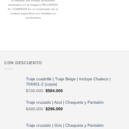
tu medida (No incluye accesorios
mostrados en la imagen) RECUERDA
AL COMPRAR En el comentario de tu
compra especificar tus medidas en
centímetros
CON DESCUENTO
Traje cuadrillé | Traje Beige | Incluye Chaleco |
704401-2 (copia)
El
El
$
730.000
$
584.000
precio
precio
original
actual
Traje cruzado | Azul | Chaqueta y Pantalón
era:
es:
El
El
$
490.000
$
296.000
$730.000.
$584.000.
precio
precio
original
actual
era:
es:
Traje cruzado | Gris | Chaqueta y Pantalón