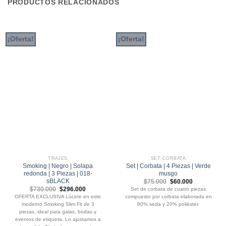
PRODUCTOS RELACIONADOS
¡Oferta!
¡Oferta!
TRAJES
SET CORBATA
Smoking | Negro | Solapa
Set | Corbata | 4 Piezas | Verde
redonda | 3 Piezas | 018-
musgo
sBLACK
El
El
$
75.000
$
60.000
precio
precio
El
El
$
730.000
$
296.000
Set de corbata de cuatro piezas
original
actual
precio
precio
OFERTA EXCLUSIVA Lúcete en este
compuesto por corbata elaborada en
era:
es:
original
actual
$75.000.
$60.000.
moderno Smoking Slim Fit de 3
80% seda y 20% poliéster.
era:
es:
$730.000.
$296.000.
piezas, ideal para galas, bodas y
eventos de etiqueta. Lo ajustamos a