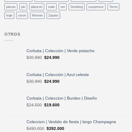
piezas
pin
plastron
satin
set
Smoking
suspensor
Terno
traje
varon
Woman
Zapato
OTROS
Corbata | Colección | Verde pistacho
El
El
$
30.990
$
24.990
precio
precio
original
actual
era:
es:
Corbata | Colección | Azul celeste
$30.990.
$24.990.
El
El
$
30.990
$
24.990
precio
precio
original
actual
era:
es:
Corbata | Coleccion | Burdeo | Diseño
$30.990.
$24.990.
El
El
$
24.500
$
19.600
precio
precio
original
actual
era:
es:
Coleccion | Vestido de fiesta | largo Champagne
$24.500.
$19.600.
El
El
$
490.000
$
392.000