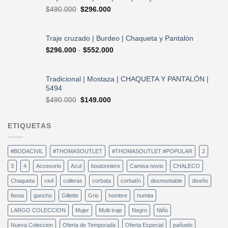
$490.000.
$296.000.
El
El
$
490.000
$
296.000
precio
precio
original
actual
era:
es:
Traje cruzado | Burdeo | Chaqueta y Pantalón
$490.000.
$296.000.
Rango
$
296.000
-
$
552.000
de
precios:
desde
Tradicional | Mostaza | CHAQUETA Y PANTALÓN |
$296.000
5494
hasta
El
El
$
490.000
$
149.000
$552.000
precio
precio
original
actual
ETIQUETAS
era:
es:
$490.000.
$149.000.
#BODACIVIL
#THOMASOUTLET
#THOMASOUTLET #POPULAR
2
3
4
Accesorio
Azul
boutonniere
Camisa novio
CHALECO
Chaqueta
civil
colleras
corbata
corbatín
desmontable
diseño
fiesta
gancho
Gillette
Gris
hombre
humita
LARGO COLECCION
Mujer
Multi traje
Negro
Niño
Nueva Coleccion
Oferta de Temporada
Oferta Especial
pañuelo