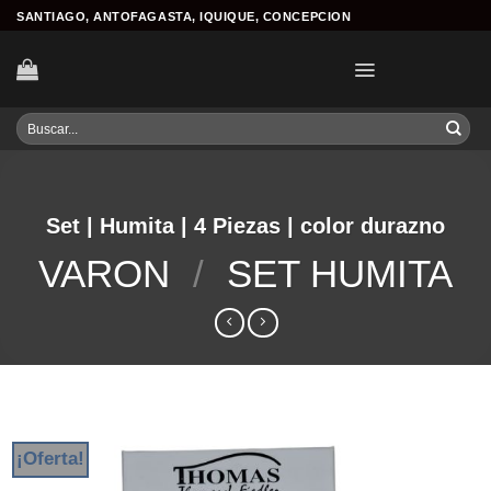
Skip
SANTIAGO, ANTOFAGASTA, IQUIQUE, CONCEPCION
to
content
Buscar
por:
Set | Humita | 4 Piezas | color durazno
VARON
/
SET HUMITA
¡Oferta!