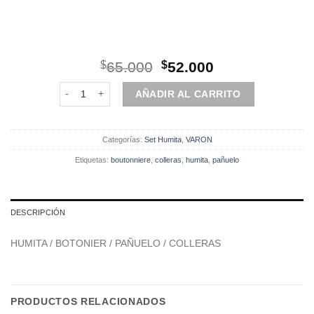
El
El
$
65.000
$
52.000
precio
precio
Set | Humita | 4 Piezas | color durazno cantidad
original
actual
AÑADIR AL CARRITO
era:
es:
$65.000.
$52.000.
Categorías:
Set Humita
,
VARON
Etiquetas:
boutonniere
,
colleras
,
humita
,
pañuelo
DESCRIPCIÓN
HUMITA / BOTONIER / PAÑUELO / COLLERAS
PRODUCTOS RELACIONADOS