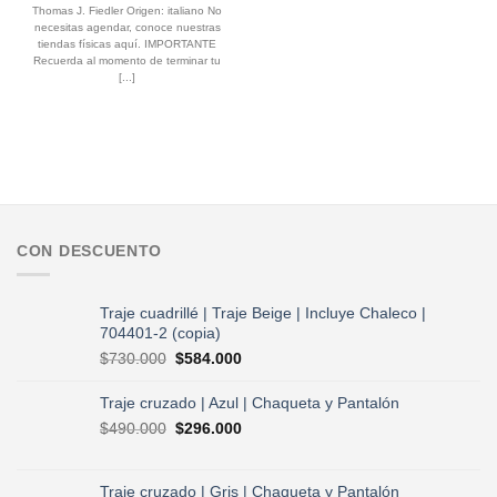
Thomas J. Fiedler Origen: italiano No
necesitas agendar, conoce nuestras
tiendas físicas aquí. IMPORTANTE
Recuerda al momento de terminar tu
[...]
CON DESCUENTO
Traje cuadrillé | Traje Beige | Incluye Chaleco |
704401-2 (copia)
El
El
$
730.000
$
584.000
precio
precio
original
actual
Traje cruzado | Azul | Chaqueta y Pantalón
era:
es:
El
El
$
490.000
$
296.000
$730.000.
$584.000.
precio
precio
original
actual
era:
es:
Traje cruzado | Gris | Chaqueta y Pantalón