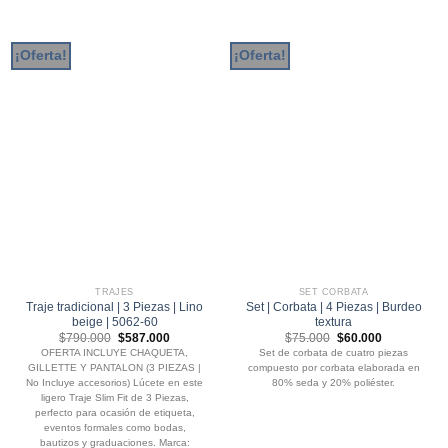
¡Oferta!
¡Oferta!
TRAJES
SET CORBATA
Traje tradicional | 3 Piezas | Lino
Set | Corbata | 4 Piezas | Burdeo
beige | 5062-60
textura
El
El
El
El
$
790.000
$
587.000
$
75.000
$
60.000
precio
precio
precio
precio
OFERTA INCLUYE CHAQUETA,
Set de corbata de cuatro piezas
original
actual
original
actual
GILLETTE Y PANTALON (3 PIEZAS |
compuesto por corbata elaborada en
era:
es:
era:
es:
$790.000.
$587.000.
$75.000.
$60.000.
No Incluye accesorios) Lúcete en este
80% seda y 20% poliéster.
ligero Traje Slim Fit de 3 Piezas,
perfecto para ocasión de etiqueta,
eventos formales como bodas,
bautizos y graduaciones. Marca: