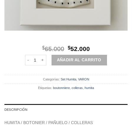
El
El
$
65.000
$
52.000
precio
precio
Set | Humita | 4 Piezas | Blanco puntos cantidad
original
actual
AÑADIR AL CARRITO
era:
es:
$65.000.
$52.000.
Categorías:
Set Humita
,
VARON
Etiquetas:
boutonniere
,
colleras
,
humita
DESCRIPCIÓN
HUMITA / BOTONIER / PAÑUELO / COLLERAS