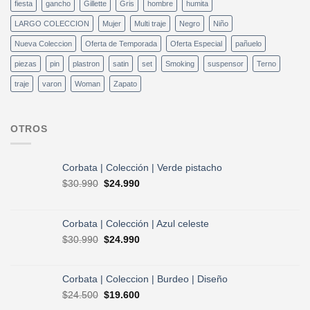
fiesta
gancho
Gillette
Gris
hombre
humita
LARGO COLECCION
Mujer
Multi traje
Negro
Niño
Nueva Coleccion
Oferta de Temporada
Oferta Especial
pañuelo
piezas
pin
plastron
satin
set
Smoking
suspensor
Terno
traje
varon
Woman
Zapato
OTROS
Corbata | Colección | Verde pistacho
El
El
$
30.990
$
24.990
precio
precio
original
actual
era:
es:
Corbata | Colección | Azul celeste
$30.990.
$24.990.
El
El
$
30.990
$
24.990
precio
precio
original
actual
era:
es:
Corbata | Coleccion | Burdeo | Diseño
$30.990.
$24.990.
El
El
$
24.500
$
19.600
precio
precio