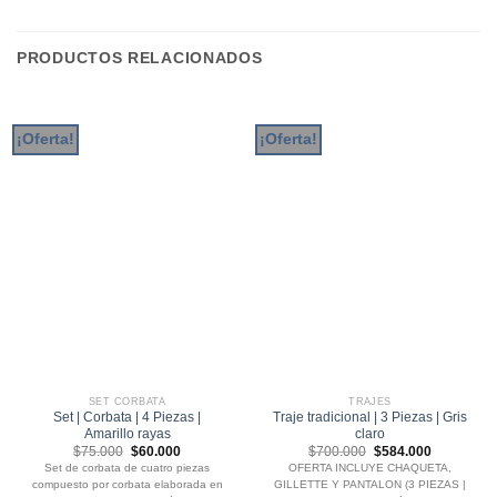
PRODUCTOS RELACIONADOS
¡Oferta!
¡Oferta!
SET CORBATA
TRAJES
Set | Corbata | 4 Piezas |
Traje tradicional | 3 Piezas | Gris
Amarillo rayas
claro
El
El
El
El
$
75.000
$
60.000
$
700.000
$
584.000
precio
precio
precio
precio
Set de corbata de cuatro piezas
OFERTA INCLUYE CHAQUETA,
original
actual
original
actual
compuesto por corbata elaborada en
GILLETTE Y PANTALON (3 PIEZAS |
era:
es:
era:
es: