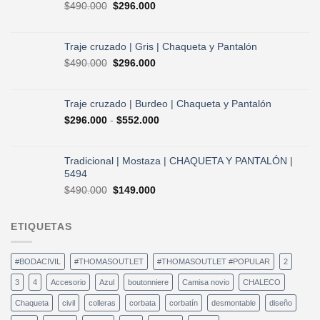
El
El
$
490.000
$
296.000
$730.000.
$584.000.
precio
precio
original
actual
era:
es:
Traje cruzado | Gris | Chaqueta y Pantalón
$490.000.
$296.000.
El
El
$
490.000
$
296.000
precio
precio
original
actual
era:
es:
Traje cruzado | Burdeo | Chaqueta y Pantalón
$490.000.
$296.000.
Rango
$
296.000
-
$
552.000
de
precios:
desde
Tradicional | Mostaza | CHAQUETA Y PANTALÓN |
$296.000
5494
hasta
El
El
$
490.000
$
149.000
$552.000
precio
precio
original
actual
ETIQUETAS
era:
es:
$490.000.
$149.000.
#BODACIVIL
#THOMASOUTLET
#THOMASOUTLET #POPULAR
2
3
4
Accesorio
Azul
boutonniere
Camisa novio
CHALECO
Chaqueta
civil
colleras
corbata
corbatín
desmontable
diseño