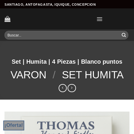
Skip
SANTIAGO, ANTOFAGASTA, IQUIQUE, CONCEPCION
to
content
Buscar
por:
Set | Humita | 4 Piezas | Blanco puntos
VARON
/
SET HUMITA
¡Oferta!