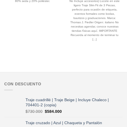
$75.000.
$60.000.
$700.000.
$584.000.
80% seda y 20% poliéster.
No Incluye accesorios) Lúcete en este
ligero Traje Slim Fit de 3 Piezas,
perfecto para ocasión de etiqueta,
eventos formales como bodas,
bautizos y graduaciones. Marca:
Thomas J. Fiedler Origen: italiano No
necesitas agendar, conoce nuestras
tiendas físicas aquí. IMPORTANTE
Recuerda al momento de terminar tu
[...]
CON DESCUENTO
Traje cuadrillé | Traje Beige | Incluye Chaleco |
704401-2 (copia)
El
El
$
730.000
$
584.000
precio
precio
original
actual
Traje cruzado | Azul | Chaqueta y Pantalón
era:
es: