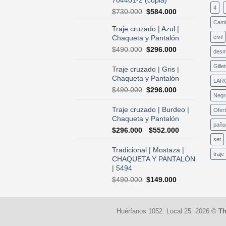
704401-2 (copia)
4
El
El
$
730.000
$
584.000
precio
precio
Cami
Traje cruzado | Azul |
original
actual
Chaqueta y Pantalón
civil
era:
es:
$730.000.
$584.000.
El
El
$
490.000
$
296.000
desm
precio
precio
original
actual
Gillet
Traje cruzado | Gris |
era:
es:
Chaqueta y Pantalón
LAR
$490.000.
$296.000.
El
El
$
490.000
$
296.000
Negr
precio
precio
original
actual
Traje cruzado | Burdeo |
Ofer
era:
es:
Chaqueta y Pantalón
$490.000.
$296.000.
pañu
Rango
$
296.000
-
$
552.000
de
set
precios:
Tradicional | Mostaza |
traje
desde
CHAQUETA Y PANTALÓN
$296.000
| 5494
hasta
El
El
$
490.000
$
149.000
$552.000
precio
precio
original
actual
era:
es:
Huérfanos 1052. Local 25. 2026 ©
Th
$490.000.
$149.000.