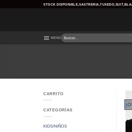
Skip
STOCK DISPONIBLE,SASTRERIA,TUXEDO,SUIT,BL
to
content
Buscar
MENÚ
por:
CARRITO
¡O
CATEGORÍAS
KIDS/NIÑOS