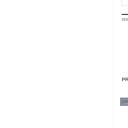
DES
P
¡Of