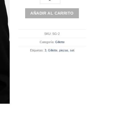
AÑADIR AL CARRITO
SKU:
SG-2
Categoría:
Gillette
Etiquetas:
3
,
Gillette
,
piezas
,
set