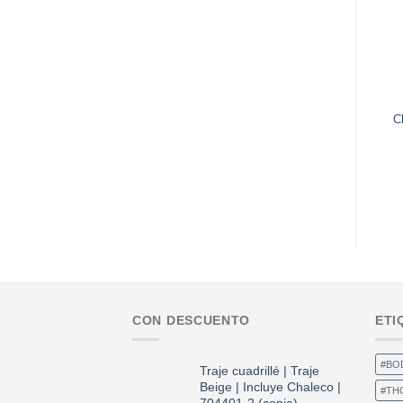
C
CON DESCUENTO
ETI
#BO
Traje cuadrillé | Traje
Beige | Incluye Chaleco |
#TH