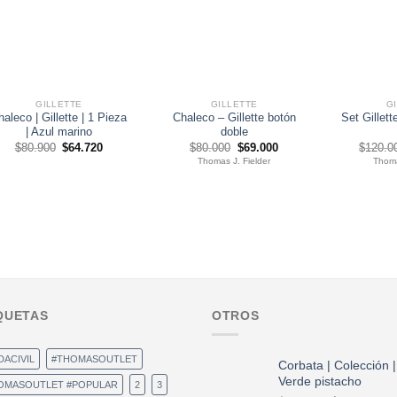
GILLETTE
GILLETTE
G
haleco | Gillette | 1 Pieza
Chaleco – Gillette botón
Set Gillett
| Azul marino
doble
El
El
El
El
$
80.900
$
64.720
$
80.000
$
69.000
$
120.0
precio
precio
precio
precio
Thomas J. Fielder
Thoma
original
actual
original
actual
era:
es:
era:
es:
$80.900.
$64.720.
$80.000.
$69.000.
QUETAS
OTROS
DACIVIL
#THOMASOUTLET
Corbata | Colección |
Verde pistacho
OMASOUTLET #POPULAR
2
3