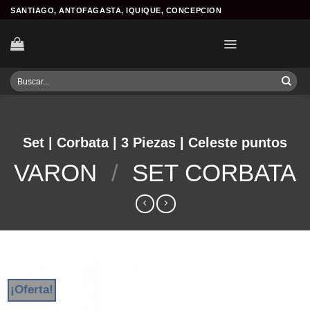
Skip
SANTIAGO, ANTOFAGASTA, IQUIQUE, CONCEPCION
to
content
Buscar
por:
Set | Corbata | 3 Piezas | Celeste puntos
VARON
/
SET CORBATA
¡Oferta!