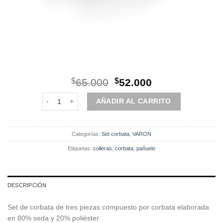
El
El
$
65.000
$
52.000
precio
precio
Set | Corbata | 3 Piezas | Celeste puntos cantidad
original
actual
AÑADIR AL CARRITO
era:
es:
$65.000.
$52.000.
Categorías:
Set corbata
,
VARON
Etiquetas:
colleras
,
corbata
,
pañuelo
DESCRIPCIÓN
Set de corbata de tres piezas compuesto por corbata elaborada
en 80% seda y 20% poliéster.