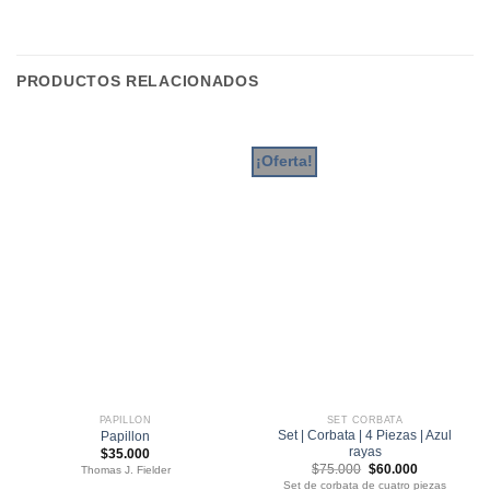
PRODUCTOS RELACIONADOS
¡Oferta!
PAPILLON
SET CORBATA
Set | Corbata | 4 Piezas | Azul
Papillon
rayas
$
35.000
El
El
$
75.000
$
60.000
Thomas J. Fielder
precio
precio
Set de corbata de cuatro piezas