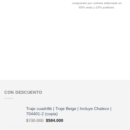
original
actual
compuesto por corbata elaborada en
era:
es:
$75.000.
$60.000.
80% seda y 20% poliéster.
CON DESCUENTO
Traje cuadrillé | Traje Beige | Incluye Chaleco |
704401-2 (copia)
El
El
$
730.000
$
584.000
precio
precio