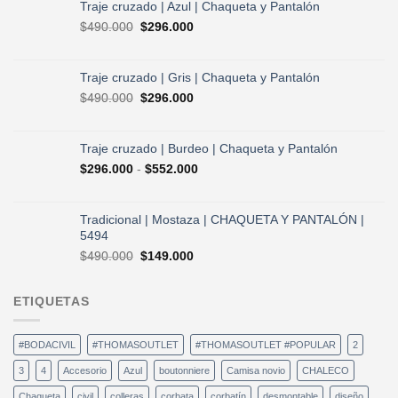
original
actual
Traje cruzado | Azul | Chaqueta y Pantalón
era:
es:
El
El
$
490.000
$
296.000
$730.000.
$584.000.
precio
precio
original
actual
era:
es:
Traje cruzado | Gris | Chaqueta y Pantalón
$490.000.
$296.000.
El
El
$
490.000
$
296.000
precio
precio
original
actual
era:
es:
Traje cruzado | Burdeo | Chaqueta y Pantalón
$490.000.
$296.000.
Rango
$
296.000
-
$
552.000
de
precios:
desde
Tradicional | Mostaza | CHAQUETA Y PANTALÓN |
$296.000
5494
hasta
El
El
$
490.000
$
149.000
$552.000
precio
precio
original
actual
ETIQUETAS
era:
es:
$490.000.
$149.000.
#BODACIVIL
#THOMASOUTLET
#THOMASOUTLET #POPULAR
2
3
4
Accesorio
Azul
boutonniere
Camisa novio
CHALECO
Chaqueta
civil
colleras
corbata
corbatín
desmontable
diseño