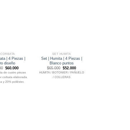
 CORBATA
SET HUMITA
TRAJES
ata | 4 Piezas |
Set | Humita | 4 Piezas |
Traje colección | 3 
ro diseño
Blanco puntos
Arena | 9043
El
El
El
El
El
00
$
60.000
$
65.000
$
52.000
$
700.000
$
584.
precio
precio
precio
precio
precio
ta de cuatro piezas
HUMITA / BOTONIER / PAÑUELO
original
actual
original
actual
origin
r corbata elaborada
/ COLLERAS
era:
es:
era:
es:
era:
$75.000.
$60.000.
$65.000.
$52.000.
$700.
 y 20% poliéster.