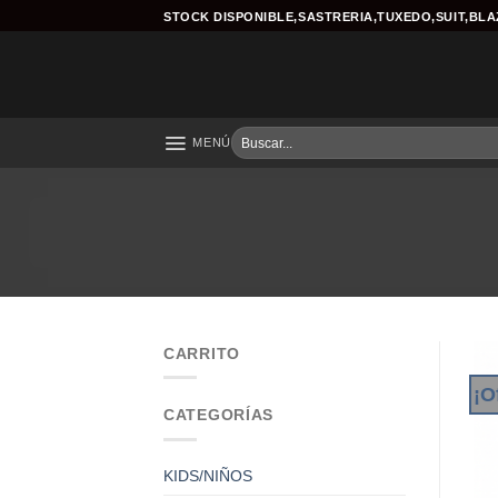
Skip
STOCK DISPONIBLE,SASTRERIA,TUXEDO,SUIT,BL
to
content
Buscar
MENÚ
por:
CARRITO
¡O
CATEGORÍAS
KIDS/NIÑOS