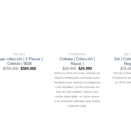
TRAJES
CORBATAS
SET
aje colección | 3 Piezas |
Corbata | Colección |
Set | Corb
Celeste | 9038
Rayas |
Neg
El
El
El
El
$
700.000
$
584.000
$
30.990
$
24.990
$
75.0
precio
precio
precio
precio
Eleva tu look con esta corbata de
Set de corba
original
actual
original
actual
diseño sofisticado, pensada para
compuesto po
era:
es:
era:
es:
$700.000.
$584.000.
$30.990.
$24.990.
hombres que valoran la elegancia
en 80% seda
y los detalles. Confeccionada en
tela de alta calidad, ofrece una
caída impecable, un tacto suave
y un acabado refinado que realza
cualquier traje.