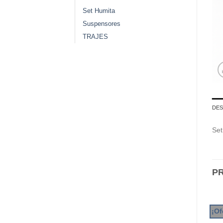
Set Humita
Suspensores
TRAJES
DES
Set
P
¡Of