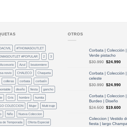
QUETAS
OTROS
DACIVIL
#THOMASOUTLET
Corbata | Colección |
Verde pistacho
OMASOUTLET #POPULAR
2
3
El
El
$
30.990
$
24.990
Accesorio
Azul
boutonniere
precio
pre
original
act
Corbata | Colección |
sa novio
CHALECO
Chaqueta
era:
es:
celeste
colleras
corbata
corbatín
$30.990.
$24
El
El
$
30.990
$
24.990
precio
pre
ontable
diseño
fiesta
gancho
original
act
Corbata | Coleccion |
te
Gris
hombre
humita
era:
es:
Burdeo | Diseño
$30.990.
$24
GO COLECCION
Mujer
Multi traje
El
El
$
24.500
$
19.600
precio
pre
o
Niño
Nueva Coleccion
original
act
Coleccion | Vestido d
era:
es:
ta de Temporada
Oferta Especial
fiesta | largo Champ