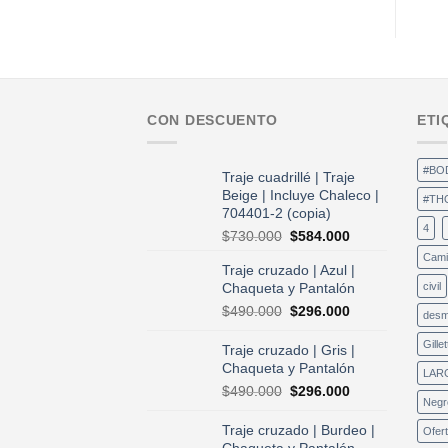
CON DESCUENTO
ETI
#BO
Traje cuadrillé | Traje
Beige | Incluye Chaleco |
#TH
704401-2 (copia)
4
El
El
$
730.000
$
584.000
precio
precio
Cami
Traje cruzado | Azul |
original
actual
Chaqueta y Pantalón
civil
era:
es:
$730.000.
$584.000.
El
El
$
490.000
$
296.000
desm
precio
precio
original
actual
Gillet
Traje cruzado | Gris |
era:
es:
Chaqueta y Pantalón
LAR
$490.000.
$296.000.
El
El
$
490.000
$
296.000
Negr
precio
precio
original
actual
Traje cruzado | Burdeo |
Ofer
era:
es:
Chaqueta y Pantalón