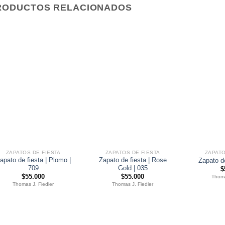
RODUCTOS RELACIONADOS
ZAPATOS DE FIESTA
ZAPATOS DE FIESTA
ZAPATO
apato de fiesta | Plomo |
Zapato de fiesta | Rose
Zapato de
709
Gold | 035
$
$
55.000
$
55.000
Thoma
Thomas J. Fiedler
Thomas J. Fiedler