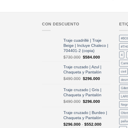
CON DESCUENTO
ETI
#BO
Traje cuadrillé | Traje
Beige | Incluye Chaleco |
#TH
704401-2 (copia)
4
El
El
$
730.000
$
584.000
precio
precio
Cami
Traje cruzado | Azul |
original
actual
Chaqueta y Pantalón
civil
era:
es:
$730.000.
$584.000.
El
El
$
490.000
$
296.000
desm
precio
precio
original
actual
Gillet
Traje cruzado | Gris |
era:
es:
Chaqueta y Pantalón
LAR
$490.000.
$296.000.
El
El
$
490.000
$
296.000
Negr
precio
precio
original
actual
Traje cruzado | Burdeo |
Ofer
era:
es:
Chaqueta y Pantalón
$490.000.
$296.000.
pañu
Rango
$
296.000
-
$
552.000