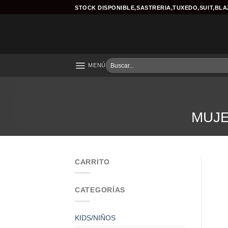
Skip
STOCK DISPONIBLE,SASTRERIA,TUXEDO,SUIT,BL
to
content
Buscar
MENÚ
por:
MUJ
CARRITO
CATEGORÍAS
KIDS/NIÑOS