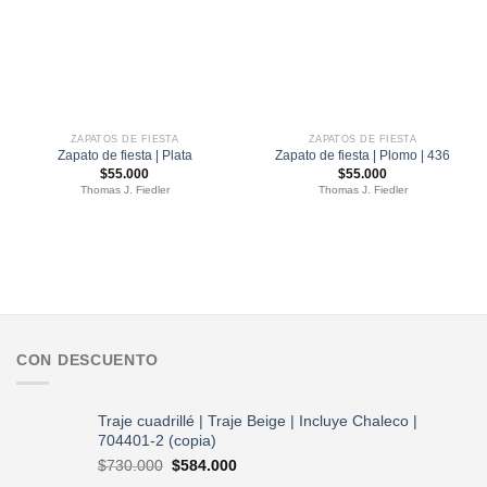
ZAPATOS DE FIESTA
ZAPATOS DE FIESTA
Zapato de fiesta | Plata
Zapato de fiesta | Plomo | 436
$
55.000
$
55.000
Thomas J. Fiedler
Thomas J. Fiedler
CON DESCUENTO
Traje cuadrillé | Traje Beige | Incluye Chaleco |
704401-2 (copia)
El
El
$
730.000
$
584.000
precio
precio