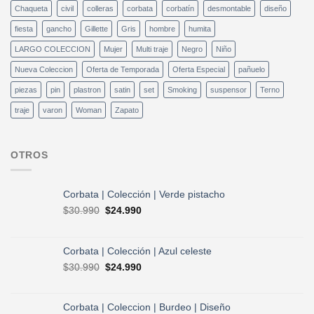
Chaqueta
civil
colleras
corbata
corbatín
desmontable
diseño
fiesta
gancho
Gillette
Gris
hombre
humita
LARGO COLECCION
Mujer
Multi traje
Negro
Niño
Nueva Coleccion
Oferta de Temporada
Oferta Especial
pañuelo
piezas
pin
plastron
satin
set
Smoking
suspensor
Terno
traje
varon
Woman
Zapato
OTROS
Corbata | Colección | Verde pistacho
El
El
$
30.990
$
24.990
precio
precio
original
actual
era:
es:
Corbata | Colección | Azul celeste
$30.990.
$24.990.
El
El
$
30.990
$
24.990
precio
precio
original
actual
era:
es:
Corbata | Coleccion | Burdeo | Diseño