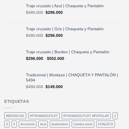
original
actual
Traje cruzado | Azul | Chaqueta y Pantalón
era:
es:
El
El
$
490.000
$
296.000
$730.000.
$584.000.
precio
precio
original
actual
era:
es:
Traje cruzado | Gris | Chaqueta y Pantalón
$490.000.
$296.000.
El
El
$
490.000
$
296.000
precio
precio
original
actual
era:
es:
Traje cruzado | Burdeo | Chaqueta y Pantalón
$490.000.
$296.000.
Rango
$
296.000
-
$
552.000
de
precios:
desde
Tradicional | Mostaza | CHAQUETA Y PANTALÓN |
$296.000
5494
hasta
El
El
$
490.000
$
149.000
$552.000
precio
precio
original
actual
ETIQUETAS
era:
es:
$490.000.
$149.000.
#BODACIVIL
#THOMASOUTLET
#THOMASOUTLET #POPULAR
2
3
4
Accesorio
Azul
boutonniere
Camisa novio
CHALECO