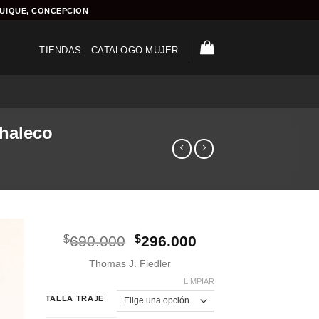
QUIQUE, CONCEPCION
TIENDAS
CATALOGO MUJER
Chaleco
El
El
$
690.000
$
296.000
precio
precio
Thomas J. Fiedler
original
actual
era:
es:
LIMPIAR
$690.000.
$296.000.
TALLA TRAJE