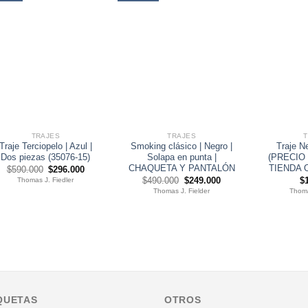
TRAJES
TRAJES
Traje Terciopelo | Azul |
Smoking clásico | Negro |
Traje N
Dos piezas (35076-15)
Solapa en punta |
(PRECIO
CHAQUETA Y PANTALÓN
TIENDA O
El
El
$
590.000
$
296.000
precio
precio
El
El
Thomas J. Fiedler
$
490.000
$
249.000
$
original
actual
precio
precio
Thomas J. Fielder
Thoma
era:
es:
original
actual
$590.000.
$296.000.
era:
es:
$490.000.
$249.000.
QUETAS
OTROS