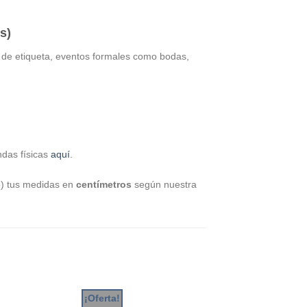
s)
ón de etiqueta, eventos formales como bodas,
ndas físicas
aquí
.
o) tus medidas en
centímetros
según nuestra
¡Oferta!
¡Oferta!