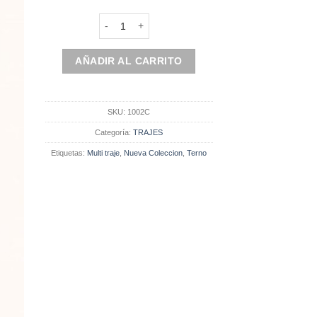
Traje Tradicional | Traje Gris Claro | Incluye Chal
AÑADIR AL CARRITO
SKU:
1002C
Categoría:
TRAJES
Etiquetas:
Multi traje
,
Nueva Coleccion
,
Terno