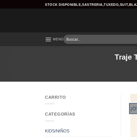
Skip
STOCK DISPONIBLE,SASTRERIA,TUXEDO,SUIT,BL
to
content
Buscar
MENÚ
por:
Traje 
CARRITO
¡O
CATEGORÍAS
KIDS/NIÑOS