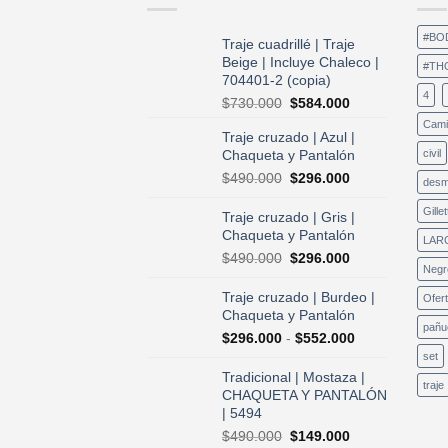
#BO
Traje cuadrillé | Traje
Beige | Incluye Chaleco |
#TH
704401-2 (copia)
4
El
El
$
730.000
$
584.000
precio
precio
Cami
Traje cruzado | Azul |
original
actual
Chaqueta y Pantalón
civil
era:
es:
$730.000.
$584.000.
El
El
$
490.000
$
296.000
desm
precio
precio
original
actual
Gillet
Traje cruzado | Gris |
era:
es:
Chaqueta y Pantalón
LAR
$490.000.
$296.000.
El
El
$
490.000
$
296.000
Negr
precio
precio
original
actual
Traje cruzado | Burdeo |
Ofer
era:
es:
Chaqueta y Pantalón
$490.000.
$296.000.
pañu
Rango
$
296.000
-
$
552.000
de
set
precios:
Tradicional | Mostaza |
traje
desde
CHAQUETA Y PANTALÓN
$296.000
| 5494
hasta
El
El
$
490.000
$
149.000
$552.000