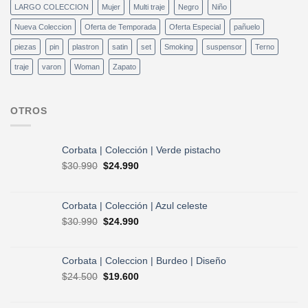
LARGO COLECCION
Mujer
Multi traje
Negro
Niño
Nueva Coleccion
Oferta de Temporada
Oferta Especial
pañuelo
piezas
pin
plastron
satin
set
Smoking
suspensor
Terno
traje
varon
Woman
Zapato
OTROS
Corbata | Colección | Verde pistacho
El
El
$
30.990
$
24.990
precio
precio
original
actual
era:
es:
Corbata | Colección | Azul celeste
$30.990.
$24.990.
El
El
$
30.990
$
24.990
precio
precio
original
actual
era:
es:
Corbata | Coleccion | Burdeo | Diseño
$30.990.
$24.990.
El
El
$
24.500
$
19.600
precio
precio
original
actual