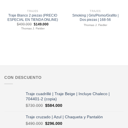
TRAJES
TRAJES
Traje Blanco 2 piezas (PRECIO
Smoking | Gris/Plomo/Grafito |
ESPECIAL EN TIENDA ONLINE)
Dos piezas | 168-56
El
El
$
490.000
$
149.000
Thomas J. Fiedler
precio
precio
Thomas J. Fielder
original
actual
era:
es:
$490.000.
$149.000.
CON DESCUENTO
Traje cuadrillé | Traje Beige | Incluye Chaleco |
704401-2 (copia)
El
El
$
730.000
$
584.000
precio
precio
original
actual
Traje cruzado | Azul | Chaqueta y Pantalón
era:
es:
El
El
$
490.000
$
296.000
$730.000.
$584.000.