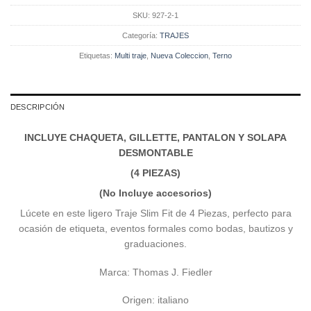
Traje
SKU:
927-2-1
Azul
Rey
Categoría:
TRAJES
|
Etiquetas:
Multi traje
,
Nueva Coleccion
,
Terno
Cuatro
Piezas
con
Chaleco
DESCRIPCIÓN
|
927-
INCLUYE CHAQUETA, GILLETTE, PANTALON Y SOLAPA
2
DESMONTABLE
cantidad
(4 PIEZAS)
(No Incluye accesorios)
Lúcete en este ligero Traje Slim Fit de 4 Piezas, perfecto para
ocasión de etiqueta, eventos formales como bodas, bautizos y
graduaciones.
Marca: Thomas J. Fiedler
Origen: italiano