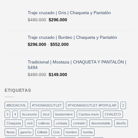
precio
precio
original
actual
era:
es:
Traje cruzado | Gris | Chaqueta y Pantalón
$490.000.
$296.000.
El
El
$
490.000
$
296.000
precio
precio
original
actual
era:
es:
Traje cruzado | Burdeo | Chaqueta y Pantalón
$490.000.
$296.000.
Rango
$
296.000
-
$
552.000
de
precios:
desde
Tradicional | Mostaza | CHAQUETA Y PANTALÓN |
$296.000
5494
hasta
El
El
$
490.000
$
149.000
$552.000
precio
precio
original
actual
ETIQUETAS
era:
es:
$490.000.
$149.000.
#BODACIVIL
#THOMASOUTLET
#THOMASOUTLET #POPULAR
2
3
4
Accesorio
Azul
boutonniere
Camisa novio
CHALECO
Chaqueta
civil
colleras
corbata
corbatín
desmontable
diseño
fiesta
gancho
Gillette
Gris
hombre
humita