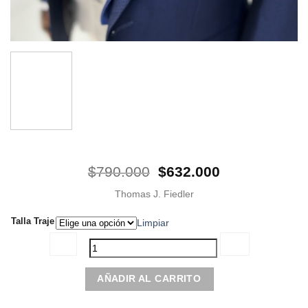
El
El
$
790.000
$
632.000
precio
precio
Thomas J. Fiedler
original
actual
era:
es:
Talla Traje
Limpiar
$790.000.
$632.000.
Traje
AÑADIR AL CARRITO
Moderno
|