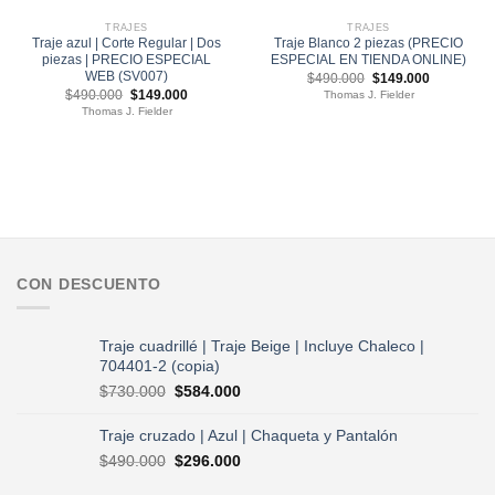
TRAJES
TRAJES
Traje azul | Corte Regular | Dos
Traje Blanco 2 piezas (PRECIO
piezas | PRECIO ESPECIAL
ESPECIAL EN TIENDA ONLINE)
WEB (SV007)
El
El
$
490.000
$
149.000
precio
precio
El
El
$
490.000
$
149.000
Thomas J. Fielder
original
actual
precio
precio
Thomas J. Fielder
era:
es:
original
actual
$490.000.
$149.000.
era:
es:
$490.000.
$149.000.
CON DESCUENTO
Traje cuadrillé | Traje Beige | Incluye Chaleco |
704401-2 (copia)
El
El
$
730.000
$
584.000
precio
precio
original
actual
Traje cruzado | Azul | Chaqueta y Pantalón
era:
es:
El
El
$
490.000
$
296.000
$730.000.
$584.000.
precio
precio