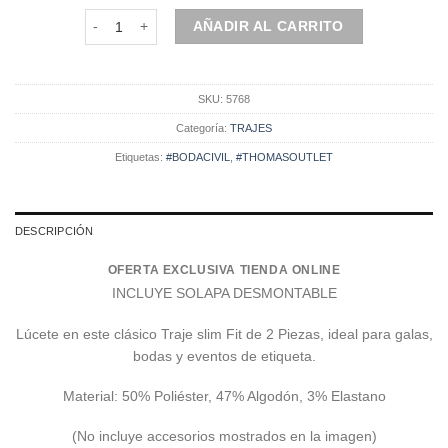
Traje azul | Corte slim | Dos piezas | PRECIO ESPECIAL 
AÑADIR AL CARRITO
SKU:
5768
Categoría:
TRAJES
Etiquetas:
#BODACIVIL
,
#THOMASOUTLET
DESCRIPCIÓN
OFERTA EXCLUSIVA TIENDA ONLINE
INCLUYE SOLAPA DESMONTABLE
Lúcete en este clásico Traje slim Fit de 2 Piezas, ideal para galas,
bodas y eventos de etiqueta.
Material: 50% Poliéster, 47% Algodón, 3% Elastano
(No incluye accesorios mostrados en la imagen)