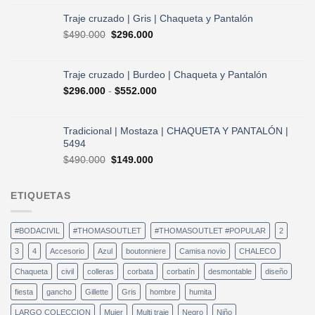
original
actual
era:
es:
Traje cruzado | Gris | Chaqueta y Pantalón
$490.000.
$296.000.
El
El
$
490.000
$
296.000
precio
precio
original
actual
era:
es:
Traje cruzado | Burdeo | Chaqueta y Pantalón
$490.000.
$296.000.
Rango
$
296.000
-
$
552.000
de
precios:
desde
Tradicional | Mostaza | CHAQUETA Y PANTALÓN |
$296.000
5494
hasta
El
El
$
490.000
$
149.000
$552.000
precio
precio
original
actual
ETIQUETAS
era:
es:
$490.000.
$149.000.
#BODACIVIL
#THOMASOUTLET
#THOMASOUTLET #POPULAR
2
3
4
Accesorio
Azul
boutonniere
Camisa novio
CHALECO
Chaqueta
civil
colleras
corbata
corbatín
desmontable
diseño
fiesta
gancho
Gillette
Gris
hombre
humita
LARGO COLECCION
Mujer
Multi traje
Negro
Niño