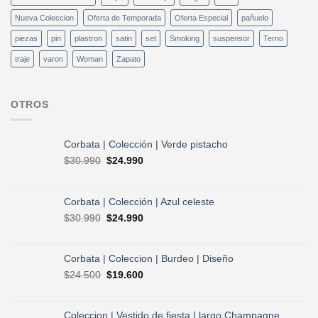
Nueva Coleccion
Oferta de Temporada
Oferta Especial
pañuelo
piezas
pin
plastron
satin
set
Smoking
suspensor
Terno
traje
varon
Woman
Zapato
OTROS
Corbata | Colección | Verde pistacho
El
El
$
30.990
$
24.990
precio
precio
original
actual
era:
es:
Corbata | Colección | Azul celeste
$30.990.
$24.990.
El
El
$
30.990
$
24.990
precio
precio
original
actual
era:
es:
Corbata | Coleccion | Burdeo | Diseño
$30.990.
$24.990.
El
El
$
24.500
$
19.600
precio
precio
original
actual
era:
es:
Coleccion | Vestido de fiesta | largo Champagne