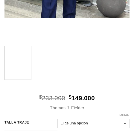
El
El
$
233.000
$
149.000
precio
precio
Thomas J. Fielder
original
actual
era:
es:
LIMPIAR
$233.000.
$149.000.
TALLA TRAJE