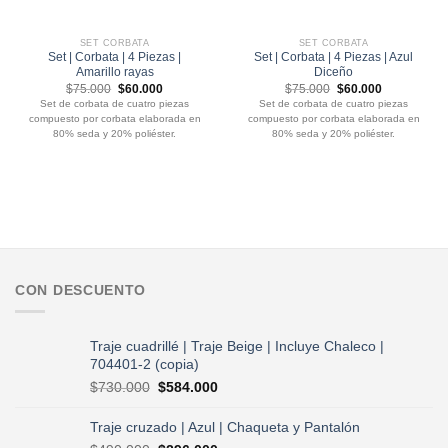
SET CORBATA
SET CORBATA
Set | Corbata | 4 Piezas |
Set | Corbata | 4 Piezas | Azul
Amarillo rayas
Diceño
El
El
El
El
$
75.000
$
60.000
$
75.000
$
60.000
precio
precio
precio
precio
Set de corbata de cuatro piezas
Set de corbata de cuatro piezas
original
actual
original
actual
compuesto por corbata elaborada en
compuesto por corbata elaborada en
era:
es:
era:
es:
$75.000.
$60.000.
$75.000.
$60.000.
80% seda y 20% poliéster.
80% seda y 20% poliéster.
CON DESCUENTO
Traje cuadrillé | Traje Beige | Incluye Chaleco |
704401-2 (copia)
El
El
$
730.000
$
584.000
precio
precio
original
actual
Traje cruzado | Azul | Chaqueta y Pantalón
era:
es: