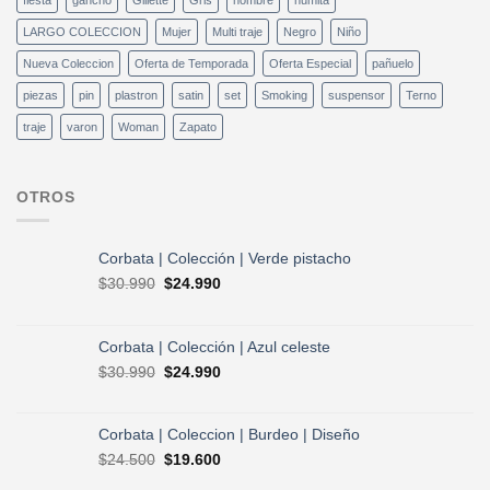
LARGO COLECCION
Mujer
Multi traje
Negro
Niño
Nueva Coleccion
Oferta de Temporada
Oferta Especial
pañuelo
piezas
pin
plastron
satin
set
Smoking
suspensor
Terno
traje
varon
Woman
Zapato
OTROS
Corbata | Colección | Verde pistacho
El
El
$
30.990
$
24.990
precio
precio
original
actual
era:
es:
Corbata | Colección | Azul celeste
$30.990.
$24.990.
El
El
$
30.990
$
24.990
precio
precio
original
actual
era:
es:
Corbata | Coleccion | Burdeo | Diseño
$30.990.
$24.990.
El
El
$
24.500
$
19.600
precio
precio