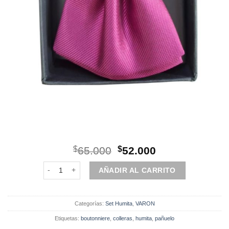
El
El
$
65.000
$
52.000
precio
precio
Set | Humita | 4 Piezas | Magenta Oscuro cantidad
original
actual
AÑADIR AL CARRITO
era:
es:
$65.000.
$52.000.
Categorías:
Set Humita
,
VARON
Etiquetas:
boutonniere
,
colleras
,
humita
,
pañuelo