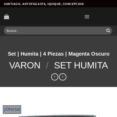
Skip
SANTIAGO, ANTOFAGASTA, IQUIQUE, CONCEPCION
to
content
Buscar
por:
Set | Humita | 4 Piezas | Magenta Oscuro
VARON
/
SET HUMITA
¡Oferta!