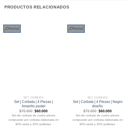
PRODUCTOS RELACIONADOS
¡Oferta!
¡Oferta!
SET CORBATA
SET CORBATA
Set | Corbata | 4 Piezas |
Set | Corbata | 4 Piezas | Negro
Amarillo pastel
diseño
El
El
El
El
$
75.000
$
60.000
$
75.000
$
60.000
precio
precio
precio
precio
Set de corbata de cuatro piezas
Set de corbata de cuatro piezas
original
actual
original
actual
compuesto por corbata elaborada en
compuesto por corbata elaborada en
era:
es:
era:
es:
$75.000.
$60.000.
$75.000.
$60.000.
80% seda y 20% poliéster.
80% seda y 20% poliéster.