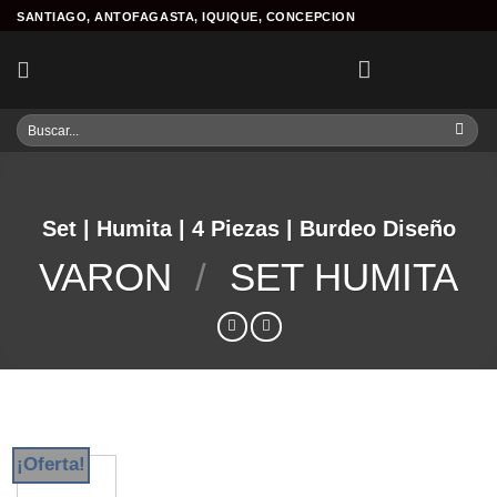
Skip
SANTIAGO, ANTOFAGASTA, IQUIQUE, CONCEPCION
to
content
Buscar
por:
Set | Humita | 4 Piezas | Burdeo Diseño
VARON
/
SET HUMITA
¡Oferta!