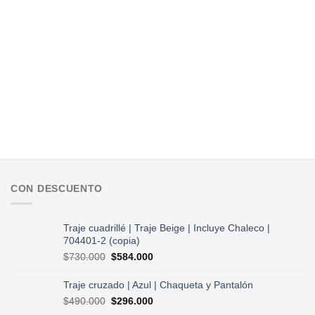
CON DESCUENTO
Traje cuadrillé | Traje Beige | Incluye Chaleco |
704401-2 (copia)
El
El
$
730.000
$
584.000
precio
precio
original
actual
Traje cruzado | Azul | Chaqueta y Pantalón
era:
es:
El
El
$
490.000
$
296.000
$730.000.
$584.000.
precio
precio