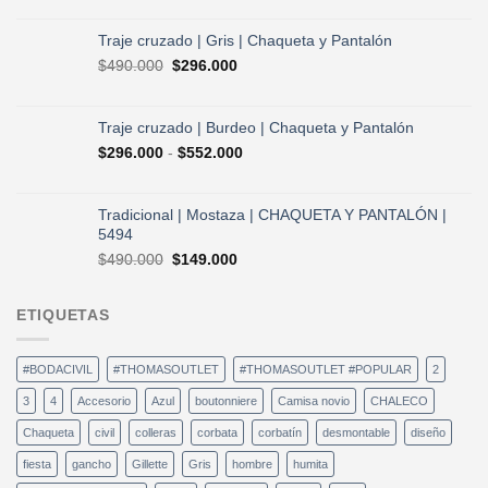
original
actual
era:
es:
Traje cruzado | Gris | Chaqueta y Pantalón
$490.000.
$296.000.
El
El
$
490.000
$
296.000
precio
precio
original
actual
era:
es:
Traje cruzado | Burdeo | Chaqueta y Pantalón
$490.000.
$296.000.
Rango
$
296.000
-
$
552.000
de
precios:
desde
Tradicional | Mostaza | CHAQUETA Y PANTALÓN |
$296.000
5494
hasta
El
El
$
490.000
$
149.000
$552.000
precio
precio
original
actual
ETIQUETAS
era:
es:
$490.000.
$149.000.
#BODACIVIL
#THOMASOUTLET
#THOMASOUTLET #POPULAR
2
3
4
Accesorio
Azul
boutonniere
Camisa novio
CHALECO
Chaqueta
civil
colleras
corbata
corbatín
desmontable
diseño
fiesta
gancho
Gillette
Gris
hombre
humita