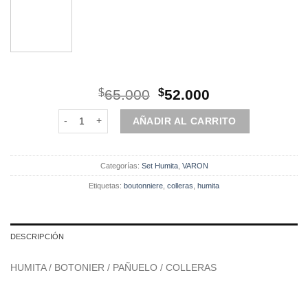
El
El
$
65.000
$
52.000
precio
precio
Set | Humita | 4 Piezas | Burdeo Diseño cantidad
original
actual
AÑADIR AL CARRITO
era:
es:
$65.000.
$52.000.
Categorías:
Set Humita
,
VARON
Etiquetas:
boutonniere
,
colleras
,
humita
DESCRIPCIÓN
HUMITA / BOTONIER / PAÑUELO / COLLERAS