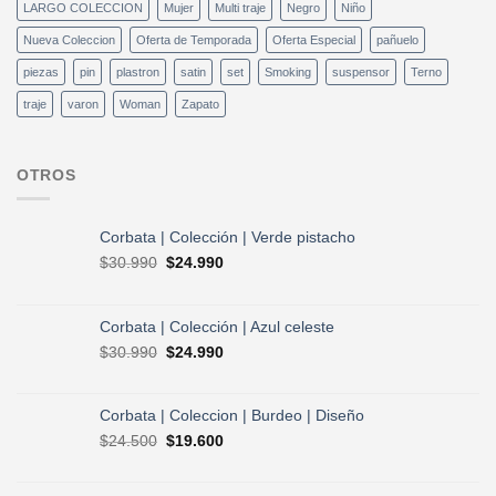
LARGO COLECCION
Mujer
Multi traje
Negro
Niño
Nueva Coleccion
Oferta de Temporada
Oferta Especial
pañuelo
piezas
pin
plastron
satin
set
Smoking
suspensor
Terno
traje
varon
Woman
Zapato
OTROS
Corbata | Colección | Verde pistacho
El
El
$
30.990
$
24.990
precio
precio
original
actual
era:
es:
Corbata | Colección | Azul celeste
$30.990.
$24.990.
El
El
$
30.990
$
24.990
precio
precio
original
actual
era:
es:
Corbata | Coleccion | Burdeo | Diseño
$30.990.
$24.990.
El
El
$
24.500
$
19.600
precio
precio
original
actual