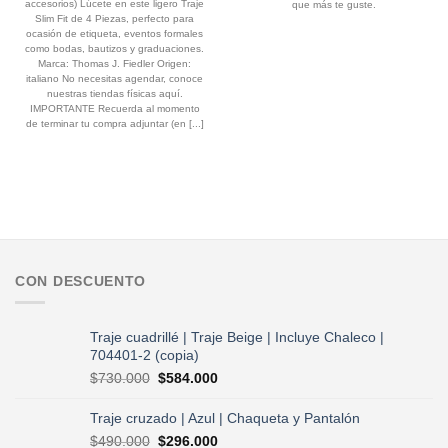
$790.000.
$632.000.
accesorios) Lúcete en este ligero Traje
que más te guste.
Slim Fit de 4 Piezas, perfecto para
ocasión de etiqueta, eventos formales
como bodas, bautizos y graduaciones.
Marca: Thomas J. Fiedler Origen:
italiano No necesitas agendar, conoce
nuestras tiendas físicas aquí.
IMPORTANTE Recuerda al momento
de terminar tu compra adjuntar (en [...]
CON DESCUENTO
Traje cuadrillé | Traje Beige | Incluye Chaleco |
704401-2 (copia)
El
El
$
730.000
$
584.000
precio
precio
original
actual
Traje cruzado | Azul | Chaqueta y Pantalón
era:
es:
El
El
$
490.000
$
296.000