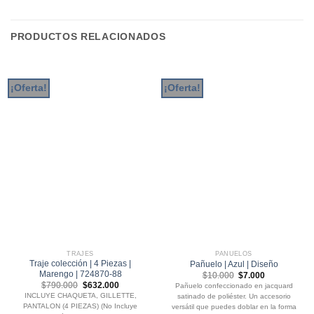
PRODUCTOS RELACIONADOS
¡Oferta!
¡Oferta!
TRAJES
PAÑUELOS
Traje colección | 4 Piezas |
Pañuelo | Azul | Diseño
Marengo | 724870-88
El
El
$
10.000
$
7.000
precio
precio
El
El
$
790.000
$
632.000
Pañuelo confeccionado en jacquard
original
actual
precio
precio
INCLUYE CHAQUETA, GILLETTE,
satinado de poliéster. Un accesorio
era:
es:
original
actual
$10.000.
$7.000.
PANTALON (4 PIEZAS) (No Incluye
versátil que puedes doblar en la forma
era:
es: