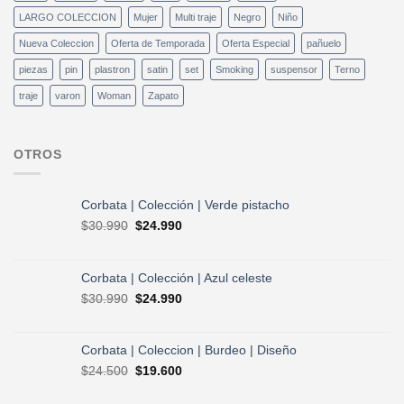
LARGO COLECCION
Mujer
Multi traje
Negro
Niño
Nueva Coleccion
Oferta de Temporada
Oferta Especial
pañuelo
piezas
pin
plastron
satin
set
Smoking
suspensor
Terno
traje
varon
Woman
Zapato
OTROS
Corbata | Colección | Verde pistacho
El
El
$
30.990
$
24.990
precio
precio
original
actual
era:
es:
Corbata | Colección | Azul celeste
$30.990.
$24.990.
El
El
$
30.990
$
24.990
precio
precio
original
actual
era:
es:
Corbata | Coleccion | Burdeo | Diseño
$30.990.
$24.990.
El
El
$
24.500
$
19.600
precio
precio
original
actual