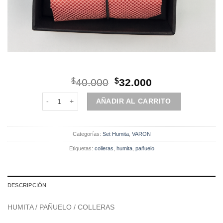
El
El
$
40.000
$
32.000
precio
precio
Set | Humita | 3 piezas | Palo rosa cantidad
original
actual
AÑADIR AL CARRITO
era:
es:
$40.000.
$32.000.
Categorías:
Set Humita
,
VARON
Etiquetas:
colleras
,
humita
,
pañuelo
DESCRIPCIÓN
HUMITA / PAÑUELO / COLLERAS