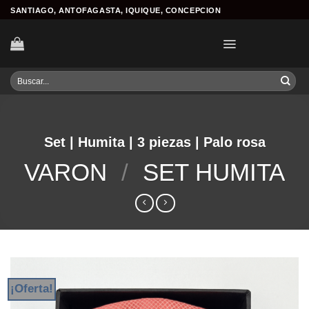
Skip
SANTIAGO, ANTOFAGASTA, IQUIQUE, CONCEPCION
to
content
Buscar
por:
Set | Humita | 3 piezas | Palo rosa
VARON
/
SET HUMITA
¡Oferta!