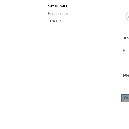
Set Humita
Suspensores
TRAJES
DES
HU
P
¡Of