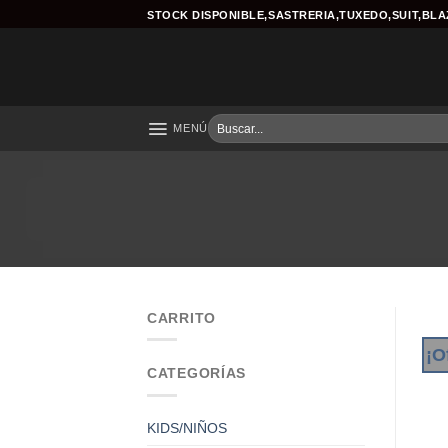
Skip
STOCK DISPONIBLE,SASTRERIA,TUXEDO,SUIT,BL
to
content
Buscar
MENÚ
por:
CARRITO
¡O
CATEGORÍAS
KIDS/NIÑOS