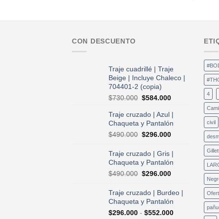
CON DESCUENTO
ETI
#BO
Traje cuadrillé | Traje
Beige | Incluye Chaleco |
#TH
704401-2 (copia)
4
El
El
$
730.000
$
584.000
precio
precio
Cami
Traje cruzado | Azul |
original
actual
Chaqueta y Pantalón
civil
era:
es:
$730.000.
$584.000.
El
El
$
490.000
$
296.000
desm
precio
precio
original
actual
Gillet
Traje cruzado | Gris |
era:
es:
Chaqueta y Pantalón
LAR
$490.000.
$296.000.
El
El
$
490.000
$
296.000
Negr
precio
precio
original
actual
Traje cruzado | Burdeo |
Ofer
era:
es:
Chaqueta y Pantalón
$490.000.
$296.000.
pañu
Rango
$
296.000
-
$
552.000