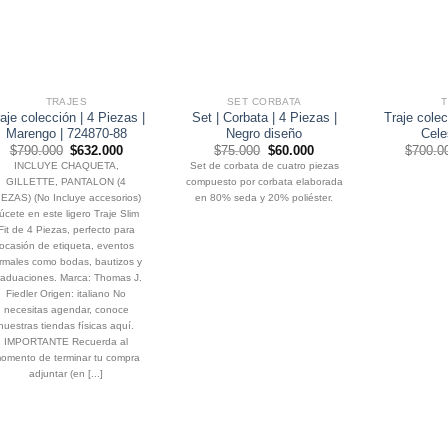
TRAJES
SET CORBATA
aje colección | 4 Piezas |
Set | Corbata | 4 Piezas |
Traje colec
Marengo | 724870-88
Negro diseño
Cele
El
El
El
El
$
790.000
$
632.000
$
75.000
$
60.000
$
700.0
precio
precio
precio
precio
INCLUYE CHAQUETA,
Set de corbata de cuatro piezas
original
actual
original
actual
GILLETTE, PANTALON (4
compuesto por corbata elaborada
era:
es:
era:
es:
$790.000.
$632.000.
$75.000.
$60.000.
IEZAS) (No Incluye accesorios)
en 80% seda y 20% poliéster.
úcete en este ligero Traje Slim
Fit de 4 Piezas, perfecto para
ocasión de etiqueta, eventos
ormales como bodas, bautizos y
raduaciones. Marca: Thomas J.
Fiedler Origen: italiano No
necesitas agendar, conoce
nuestras tiendas físicas aquí.
IMPORTANTE Recuerda al
omento de terminar tu compra
adjuntar (en [...]