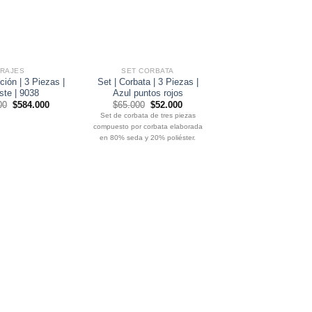
TRAJES
SET CORBATA
SET CORBATA
ción | 3 Piezas |
Set | Corbata | 3 Piezas |
Set | Corbata | 4 P
ste | 9038
Azul puntos rojos
Rojo italiano
El
El
El
El
El
00
$
584.000
$
65.000
$
52.000
$
75.000
$
60.0
precio
precio
precio
precio
precio
Set de corbata de tres piezas
Set de corbata de cuatr
original
actual
original
actual
origin
compuesto por corbata elaborada
compuesto por corbata e
era:
es:
era:
es:
era:
$700.000.
$584.000.
$65.000.
$52.000.
$75.0
en 80% seda y 20% poliéster.
en 80% seda y 20% pol