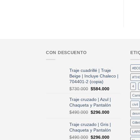
CON DESCUENTO
ETI
#BO
Traje cuadrillé | Traje
Beige | Incluye Chaleco |
#TH
704401-2 (copia)
4
El
El
$
730.000
$
584.000
precio
precio
Cami
Traje cruzado | Azul |
original
actual
Chaqueta y Pantalón
civil
era:
es:
$730.000.
$584.000.
El
El
$
490.000
$
296.000
desm
precio
precio
original
actual
Gillet
Traje cruzado | Gris |
era:
es:
Chaqueta y Pantalón
LAR
$490.000.
$296.000.
El
El
$
490.000
$
296.000