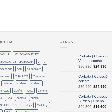
QUETAS
OTROS
DACIVIL
#THOMASOUTLET
Corbata | Colección |
Verde pistacho
OMASOUTLET #POPULAR
2
3
El
El
$
30.990
$
24.990
Accesorio
Azul
boutonniere
precio
pre
original
act
Corbata | Colección |
sa novio
CHALECO
Chaqueta
era:
es:
celeste
colleras
corbata
corbatín
$30.990.
$24
El
El
$
30.990
$
24.990
precio
pre
ontable
diseño
fiesta
gancho
original
act
Corbata | Coleccion |
te
Gris
hombre
humita
era:
es:
Burdeo | Diseño
$30.990.
$24
GO COLECCION
Mujer
Multi traje
El
El
$
24.500
$
19.600
precio
pre