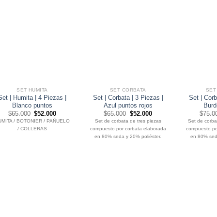
SET HUMITA
SET CORBATA
SET
Set | Humita | 4 Piezas |
Set | Corbata | 3 Piezas |
Set | Corb
Blanco puntos
Azul puntos rojos
Burd
El
El
El
El
$
65.000
$
52.000
$
65.000
$
52.000
$
75.0
precio
precio
precio
precio
UMITA / BOTONIER / PAÑUELO
Set de corbata de tres piezas
Set de corba
original
actual
original
actual
/ COLLERAS
compuesto por corbata elaborada
compuesto po
era:
es:
era:
es:
$65.000.
$52.000.
$65.000.
$52.000.
en 80% seda y 20% poliéster.
en 80% seda