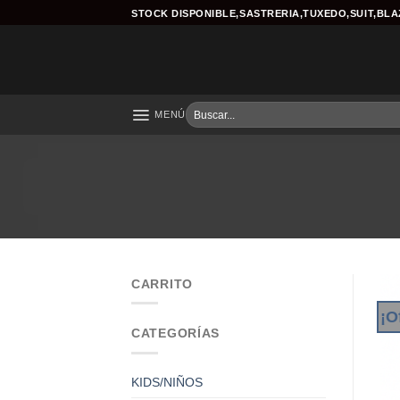
Skip
STOCK DISPONIBLE,SASTRERIA,TUXEDO,SUIT,BL
to
content
Buscar
MENÚ
por:
CARRITO
¡O
CATEGORÍAS
KIDS/NIÑOS