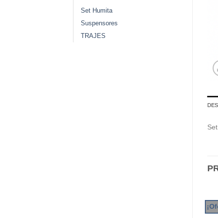
Set Humita
Suspensores
TRAJES
DES
Set
P
¡Of