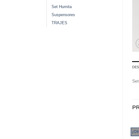
Set Humita
Suspensores
TRAJES
DES
Set
P
¡Of