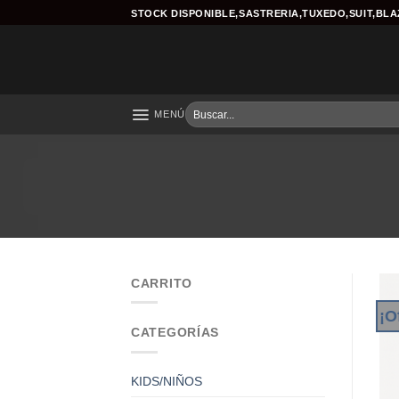
Skip
STOCK DISPONIBLE,SASTRERIA,TUXEDO,SUIT,BL
to
content
Buscar
MENÚ
por:
CARRITO
¡O
CATEGORÍAS
KIDS/NIÑOS