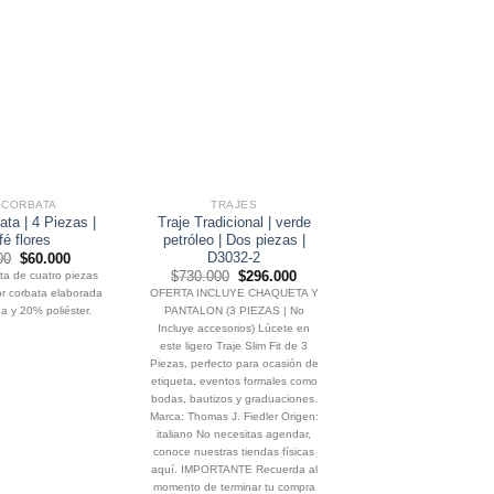
 CORBATA
TRAJES
SET CORBATA
ata | 4 Piezas |
Traje Tradicional | verde
Set | Corbata | 4 P
é flores
petróleo | Dos piezas |
Burdeo textur
D3032-2
El
El
El
00
$
60.000
$
75.000
$
60.0
precio
precio
precio
El
El
ta de cuatro piezas
$
730.000
$
296.000
Set de corbata de cuatr
original
actual
origin
precio
precio
r corbata elaborada
OFERTA INCLUYE CHAQUETA Y
compuesto por corbata e
era:
es:
era:
original
actual
$75.000.
$60.000.
$75.0
 y 20% poliéster.
PANTALON (3 PIEZAS | No
en 80% seda y 20% pol
era:
es:
$730.000.
$296.000.
Incluye accesorios) Lúcete en
este ligero Traje Slim Fit de 3
Piezas, perfecto para ocasión de
etiqueta, eventos formales como
bodas, bautizos y graduaciones.
Marca: Thomas J. Fiedler Origen:
italiano No necesitas agendar,
conoce nuestras tiendas físicas
aquí. IMPORTANTE Recuerda al
momento de terminar tu compra