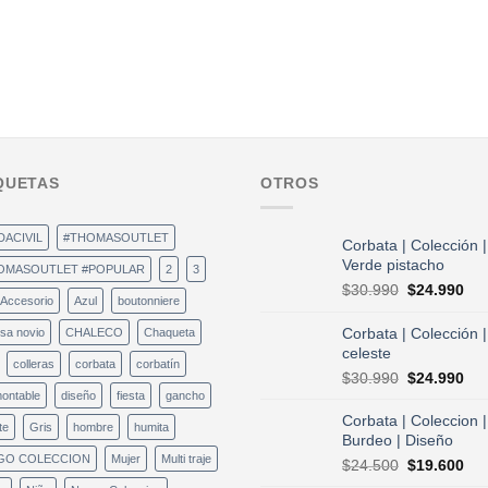
QUETAS
OTROS
DACIVIL
#THOMASOUTLET
Corbata | Colección |
Verde pistacho
OMASOUTLET #POPULAR
2
3
El
El
$
30.990
$
24.990
Accesorio
Azul
boutonniere
precio
pre
original
act
Corbata | Colección |
sa novio
CHALECO
Chaqueta
era:
es:
celeste
colleras
corbata
corbatín
$30.990.
$24
El
El
$
30.990
$
24.990
precio
pre
ontable
diseño
fiesta
gancho
original
act
Corbata | Coleccion |
te
Gris
hombre
humita
era:
es:
Burdeo | Diseño
$30.990.
$24
GO COLECCION
Mujer
Multi traje
El
El
$
24.500
$
19.600
precio
pre