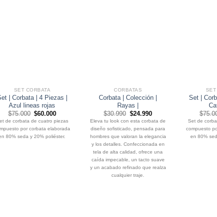
SET CORBATA
CORBATAS
SET
et | Corbata | 4 Piezas |
Corbata | Colección |
Set | Corb
Azul lineas rojas
Rayas |
Caf
El
El
El
El
$
75.000
$
60.000
$
30.990
$
24.990
$
75.0
precio
precio
precio
precio
et de corbata de cuatro piezas
Eleva tu look con esta corbata de
Set de corba
original
actual
original
actual
mpuesto por corbata elaborada
diseño sofisticado, pensada para
compuesto po
era:
es:
era:
es:
$75.000.
$60.000.
$30.990.
$24.990.
en 80% seda y 20% poliéster.
hombres que valoran la elegancia
en 80% seda
y los detalles. Confeccionada en
tela de alta calidad, ofrece una
caída impecable, un tacto suave
y un acabado refinado que realza
cualquier traje.