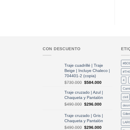
CON DESCUENTO
ETI
#BO
Traje cuadrillé | Traje
Beige | Incluye Chaleco |
#TH
704401-2 (copia)
4
El
El
$
730.000
$
584.000
precio
precio
Cami
Traje cruzado | Azul |
original
actual
Chaqueta y Pantalón
civil
era:
es:
$730.000.
$584.000.
El
El
$
490.000
$
296.000
desm
precio
precio
original
actual
Gillet
Traje cruzado | Gris |
era:
es:
Chaqueta y Pantalón
LAR
$490.000.
$296.000.
El
El
$
490.000
$
296.000