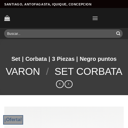
Skip
SANTIAGO, ANTOFAGASTA, IQUIQUE, CONCEPCION
to
content
Buscar
por:
Set | Corbata | 3 Piezas | Negro puntos
VARON
/
SET CORBATA
¡Oferta!