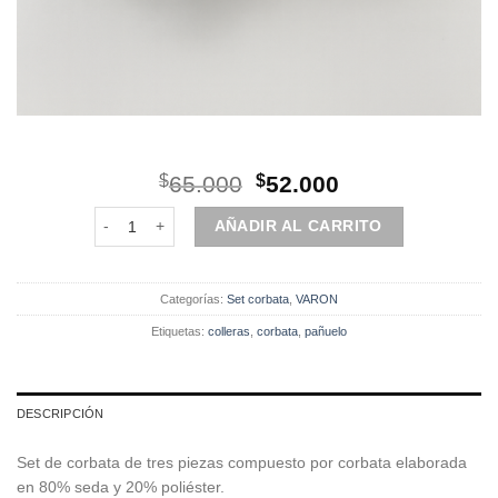
El
El
$
65.000
$
52.000
precio
precio
Set | Corbata | 3 Piezas | Negro puntos cantidad
original
actual
AÑADIR AL CARRITO
era:
es:
$65.000.
$52.000.
Categorías:
Set corbata
,
VARON
Etiquetas:
colleras
,
corbata
,
pañuelo
DESCRIPCIÓN
Set de corbata de tres piezas compuesto por corbata elaborada
en 80% seda y 20% poliéster.