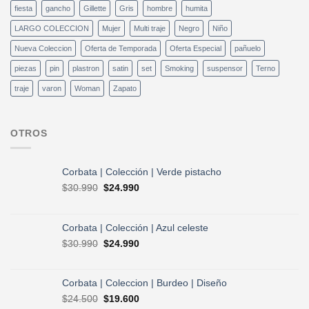
fiesta
gancho
Gillette
Gris
hombre
humita
LARGO COLECCION
Mujer
Multi traje
Negro
Niño
Nueva Coleccion
Oferta de Temporada
Oferta Especial
pañuelo
piezas
pin
plastron
satin
set
Smoking
suspensor
Terno
traje
varon
Woman
Zapato
OTROS
Corbata | Colección | Verde pistacho
El
El
$
30.990
$
24.990
precio
precio
original
actual
era:
es:
Corbata | Colección | Azul celeste
$30.990.
$24.990.
El
El
$
30.990
$
24.990
precio
precio
original
actual
era:
es:
Corbata | Coleccion | Burdeo | Diseño
$30.990.
$24.990.
El
El
$
24.500
$
19.600