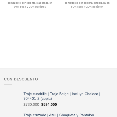
original
actual
original
actual
compuesto por corbata elaborada en
compuesto por corbata elaborada en
era:
es:
era:
es:
$75.000.
$60.000.
$65.000.
$52.000.
80% seda y 20% poliéster.
80% seda y 20% poliéster.
CON DESCUENTO
Traje cuadrillé | Traje Beige | Incluye Chaleco |
704401-2 (copia)
El
El
$
730.000
$
584.000
precio
precio
original
actual
Traje cruzado | Azul | Chaqueta y Pantalón