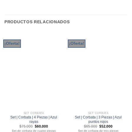
PRODUCTOS RELACIONADOS
¡Oferta!
¡Oferta!
SET CORBATA
SET CORBATA
Set | Corbata | 4 Piezas | Azul
Set | Corbata | 3 Piezas | Azul
rayas
puntos rojos
El
El
El
El
$
75.000
$
60.000
$
65.000
$
52.000
precio
precio
precio
precio
Set de corbata de cuatro piezas
Set de corbata de tres piezas