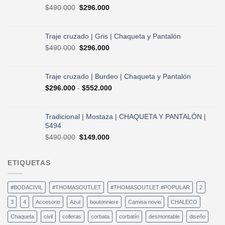
era:
es:
El
El
$
490.000
$
296.000
$730.000.
$584.000.
precio
precio
original
actual
era:
es:
Traje cruzado | Gris | Chaqueta y Pantalón
$490.000.
$296.000.
El
El
$
490.000
$
296.000
precio
precio
original
actual
era:
es:
Traje cruzado | Burdeo | Chaqueta y Pantalón
$490.000.
$296.000.
Rango
$
296.000
-
$
552.000
de
precios:
desde
Tradicional | Mostaza | CHAQUETA Y PANTALÓN |
$296.000
5494
hasta
El
El
$
490.000
$
149.000
$552.000
precio
precio
original
actual
ETIQUETAS
era:
es:
$490.000.
$149.000.
#BODACIVIL
#THOMASOUTLET
#THOMASOUTLET #POPULAR
2
3
4
Accesorio
Azul
boutonniere
Camisa novio
CHALECO
Chaqueta
civil
colleras
corbata
corbatín
desmontable
diseño