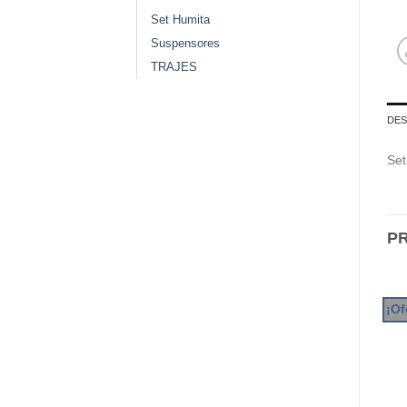
Set Humita
Suspensores
TRAJES
DES
Set
P
¡Of