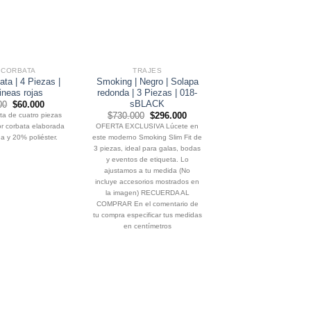
 CORBATA
TRAJES
SET CORBATA
ata | 4 Piezas |
Smoking | Negro | Solapa
Set | Corbata | 4 P
lineas rojas
redonda | 3 Piezas | 018-
Café flores
sBLACK
El
El
El
00
$
60.000
$
75.000
$
60.0
precio
precio
precio
El
El
ta de cuatro piezas
$
730.000
$
296.000
Set de corbata de cuatr
original
actual
origin
precio
precio
r corbata elaborada
OFERTA EXCLUSIVA Lúcete en
compuesto por corbata e
era:
es:
era:
original
actual
$75.000.
$60.000.
$75.0
 y 20% poliéster.
este moderno Smoking Slim Fit de
en 80% seda y 20% pol
era:
es:
$730.000.
$296.000.
3 piezas, ideal para galas, bodas
y eventos de etiqueta. Lo
ajustamos a tu medida (No
incluye accesorios mostrados en
la imagen) RECUERDA AL
COMPRAR En el comentario de
tu compra especificar tus medidas
en centímetros