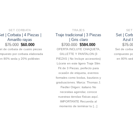
SET CORBATA
TRAJES
SET
et | Corbata | 4 Piezas |
Traje tradicional | 3 Piezas
Set | Corb
Amarillo rayas
| Gris claro
Azul 
El
El
El
El
$
75.000
$
60.000
$
700.000
$
584.000
$
75.0
precio
precio
precio
precio
et de corbata de cuatro piezas
OFERTA INCLUYE CHAQUETA,
Set de corba
original
actual
original
actual
mpuesto por corbata elaborada
GILLETTE Y PANTALON (3
compuesto po
era:
es:
era:
es:
$75.000.
$60.000.
$700.000.
$584.000.
en 80% seda y 20% poliéster.
PIEZAS | No Incluye accesorios)
en 80% seda
Lúcete en este ligero Traje Slim
Fit de 3 Piezas, perfecto para
ocasión de etiqueta, eventos
formales como bodas, bautizos y
graduaciones. Marca: Thomas J.
Fiedler Origen: italiano No
necesitas agendar, conoce
nuestras tiendas físicas aquí.
IMPORTANTE Recuerda al
momento de terminar tu [...]