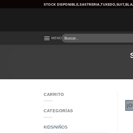
Skip
STOCK DISPONIBLE,SASTRERIA,TUXEDO,SUIT,BL
to
content
Buscar
MENÚ
por:
CARRITO
¡O
CATEGORÍAS
KIDS/NIÑOS