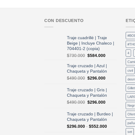
CON DESCUENTO
ETI
#BO
Traje cuadrillé | Traje
Beige | Incluye Chaleco |
#TH
704401-2 (copia)
4
El
El
$
730.000
$
584.000
precio
precio
Cami
Traje cruzado | Azul |
original
actual
Chaqueta y Pantalón
civil
era:
es:
$730.000.
$584.000.
El
El
$
490.000
$
296.000
desm
precio
precio
original
actual
Gillet
Traje cruzado | Gris |
era:
es:
Chaqueta y Pantalón
LAR
$490.000.
$296.000.
El
El
$
490.000
$
296.000
Negr
precio
precio
original
actual
Traje cruzado | Burdeo |
Ofer
era:
es:
Chaqueta y Pantalón
$490.000.
$296.000.
pañu
Rango
$
296.000
-
$
552.000
de
set