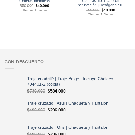
Colleras metálicas con
Colleras metálicas
incrustación | Hexágono azul
El
El
$
50.000
$
40.000
precio
precio
El
El
$
50.000
$
40.000
Thomas J. Fiedler
original
actual
precio
precio
Thomas J. Fiedler
era:
es:
original
actual
$50.000.
$40.000.
era:
es:
$50.000.
$40.000.
CON DESCUENTO
Traje cuadrillé | Traje Beige | Incluye Chaleco |
704401-2 (copia)
El
El
$
730.000
$
584.000
precio
precio
original
actual
Traje cruzado | Azul | Chaqueta y Pantalón
era:
es:
El
El
$
490.000
$
296.000
$730.000.
$584.000.
precio
precio
original
actual
era:
es:
Traje cruzado | Gris | Chaqueta y Pantalón
$490.000.
$296.000.
El
El
$
490.000
$
296.000