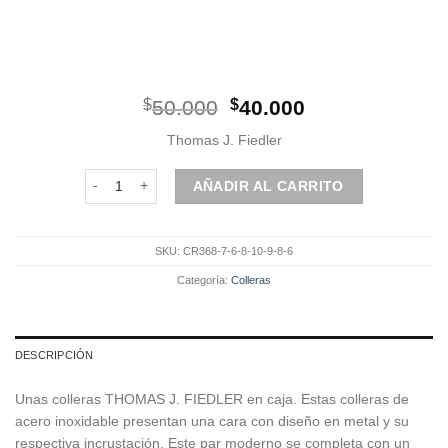
El
El
$
50.000
$
40.000
precio
precio
Thomas J. Fiedler
original
actual
era:
es:
Colleras metálicas cantidad
AÑADIR AL CARRITO
$50.000.
$40.000.
SKU:
CR368-7-6-8-10-9-8-6
Categoría:
Colleras
DESCRIPCIÓN
Unas colleras THOMAS J. FIEDLER en caja. Estas colleras de
acero inoxidable presentan una cara con diseño en metal y su
respectiva incrustación. Este par moderno se completa con un