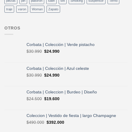
piezas
pin
plastron
satin
set
Smoking
suspensor
Terno
traje
varon
Woman
Zapato
OTROS
Corbata | Colección | Verde pistacho
El
El
$
30.990
$
24.990
precio
precio
original
actual
era:
es:
Corbata | Colección | Azul celeste
$30.990.
$24.990.
El
El
$
30.990
$
24.990
precio
precio
original
actual
era:
es:
Corbata | Coleccion | Burdeo | Diseño
$30.990.
$24.990.
El
El
$
24.500
$
19.600
precio
precio
original
actual
era:
es:
Coleccion | Vestido de fiesta | largo Champagne
$24.500.
$19.600.
El
El
$
490.000
$
392.000
precio
precio