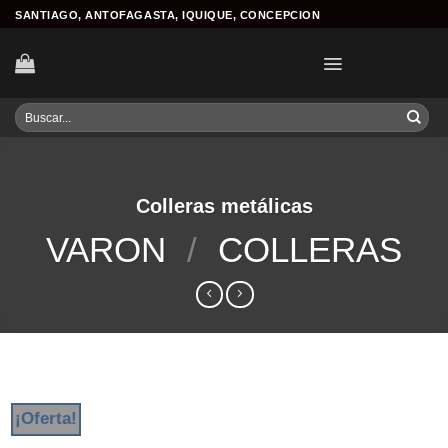
Skip
SANTIAGO, ANTOFAGASTA, IQUIQUE, CONCEPCION
to
content
Buscar
por:
Colleras metálicas
VARON
/
COLLERAS
¡Oferta!