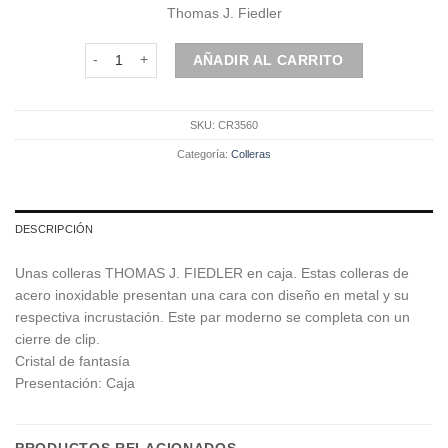
precio
precio
Thomas J. Fiedler
original
actual
era:
es:
Colleras metálicas con incrustación | Cristal azul cantidad
AÑADIR AL CARRITO
$50.000.
$40.000.
SKU:
CR3560
Categoría:
Colleras
DESCRIPCIÓN
Unas colleras THOMAS J. FIEDLER en caja. Estas colleras de
acero inoxidable presentan una cara con diseño en metal y su
respectiva incrustación. Este par moderno se completa con un
cierre de clip.
Cristal de fantasía
Presentación: Caja
PRODUCTOS RELACIONADOS