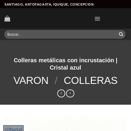
Skip
SANTIAGO, ANTOFAGASTA, IQUIQUE, CONCEPCION
to
content
Buscar
por:
Colleras metálicas con incrustación |
Cristal azul
VARON
/
COLLERAS
¡Oferta!