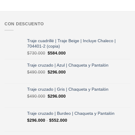
CON DESCUENTO
Traje cuadrillé | Traje Beige | Incluye Chaleco |
704401-2 (copia)
El
El
$
730.000
$
584.000
precio
precio
original
actual
Traje cruzado | Azul | Chaqueta y Pantalón
era:
es:
El
El
$
490.000
$
296.000
$730.000.
$584.000.
precio
precio
original
actual
era:
es:
Traje cruzado | Gris | Chaqueta y Pantalón
$490.000.
$296.000.
El
El
$
490.000
$
296.000
precio
precio
original
actual
era:
es:
Traje cruzado | Burdeo | Chaqueta y Pantalón
$490.000.
$296.000.
Rango
$
296.000
-
$
552.000
de
precios: