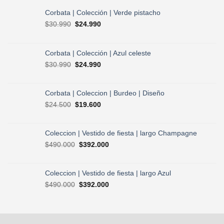
Corbata | Colección | Verde pistacho
El
El
$
30.990
$
24.990
precio
precio
original
actual
era:
es:
Corbata | Colección | Azul celeste
$30.990.
$24.990.
El
El
$
30.990
$
24.990
precio
precio
original
actual
era:
es:
Corbata | Coleccion | Burdeo | Diseño
$30.990.
$24.990.
El
El
$
24.500
$
19.600
precio
precio
original
actual
era:
es:
Coleccion | Vestido de fiesta | largo Champagne
$24.500.
$19.600.
El
El
$
490.000
$
392.000
precio
precio
original
actual
era:
es:
Coleccion | Vestido de fiesta | largo Azul
$490.000.
$392.000.
El
El
$
490.000
$
392.000
precio
precio
original
actual
era:
es:
$490.000.
$392.000.