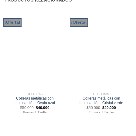
¡Oferta!
¡Oferta!
COLLERAS
COLLERAS
Colleras metálicas con
Colleras metálicas con
incrustación | Ovalo azul
incrustación | Cristal verde
El
El
El
El
$
50.000
$
40.000
$
50.000
$
40.000
precio
precio
precio
precio
Thomas J. Fiedler
Thomas J. Fiedler
original
actual
original
actual
era:
es:
era:
es:
$50.000.
$40.000.
$50.000.
$40.000.