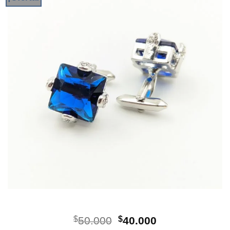
El
El
$
50.000
$
40.000