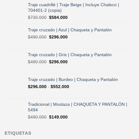
Traje cuadrillé | Traje Beige | Incluye Chaleco |
704401-2 (copia)
El
El
$
730.000
$
584.000
precio
precio
original
actual
Traje cruzado | Azul | Chaqueta y Pantalón
era:
es:
El
El
$
490.000
$
296.000
$730.000.
$584.000.
precio
precio
original
actual
era:
es:
Traje cruzado | Gris | Chaqueta y Pantalón
$490.000.
$296.000.
El
El
$
490.000
$
296.000
precio
precio
original
actual
era:
es:
Traje cruzado | Burdeo | Chaqueta y Pantalón
$490.000.
$296.000.
Rango
$
296.000
-
$
552.000
de
precios:
desde
Tradicional | Mostaza | CHAQUETA Y PANTALÓN |
$296.000
5494
hasta
El
El
$
490.000
$
149.000
$552.000
precio
precio
original
actual
ETIQUETAS
era:
es: