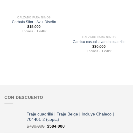
CALZADO PARA NIÑOS
Corbata Slim – Azul Diseño
$
15.000
Thomas J. Fiedler
CALZADO PARA NIÑOS
Camisa casual lavanda cuadrille
$
30.000
Thomas J. Fiedler
CON DESCUENTO
Traje cuadrillé | Traje Beige | Incluye Chaleco |
704401-2 (copia)
El
El
$
730.000
$
584.000
precio
precio