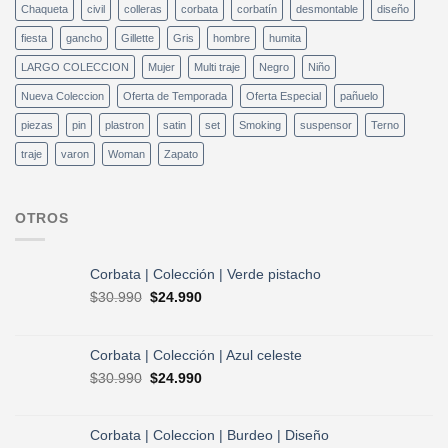
Chaqueta
civil
colleras
corbata
corbatín
desmontable
diseño
fiesta
gancho
Gillette
Gris
hombre
humita
LARGO COLECCION
Mujer
Multi traje
Negro
Niño
Nueva Coleccion
Oferta de Temporada
Oferta Especial
pañuelo
piezas
pin
plastron
satin
set
Smoking
suspensor
Terno
traje
varon
Woman
Zapato
OTROS
Corbata | Colección | Verde pistacho
El
El
$
30.990
$
24.990
precio
precio
original
actual
era:
es:
Corbata | Colección | Azul celeste
$30.990.
$24.990.
El
El
$
30.990
$
24.990
precio
precio
original
actual
era:
es:
Corbata | Coleccion | Burdeo | Diseño