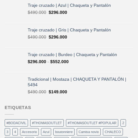
original
actual
Traje cruzado | Azul | Chaqueta y Pantalón
era:
es:
El
El
$
490.000
$
296.000
$730.000.
$584.000.
precio
precio
original
actual
era:
es:
Traje cruzado | Gris | Chaqueta y Pantalón
$490.000.
$296.000.
El
El
$
490.000
$
296.000
precio
precio
original
actual
era:
es:
Traje cruzado | Burdeo | Chaqueta y Pantalón
$490.000.
$296.000.
Rango
$
296.000
-
$
552.000
de
precios:
desde
Tradicional | Mostaza | CHAQUETA Y PANTALÓN |
$296.000
5494
hasta
El
El
$
490.000
$
149.000
$552.000
precio
precio
original
actual
ETIQUETAS
era:
es:
$490.000.
$149.000.
#BODACIVIL
#THOMASOUTLET
#THOMASOUTLET #POPULAR
2
3
4
Accesorio
Azul
boutonniere
Camisa novio
CHALECO