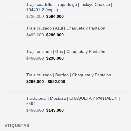
Traje cuadrillé | Traje Beige | Incluye Chaleco |
704401-2 (copia)
El
El
$
730.000
$
584.000
precio
precio
original
actual
Traje cruzado | Azul | Chaqueta y Pantalón
era:
es:
El
El
$
490.000
$
296.000
$730.000.
$584.000.
precio
precio
original
actual
era:
es:
Traje cruzado | Gris | Chaqueta y Pantalón
$490.000.
$296.000.
El
El
$
490.000
$
296.000
precio
precio
original
actual
era:
es:
Traje cruzado | Burdeo | Chaqueta y Pantalón
$490.000.
$296.000.
Rango
$
296.000
-
$
552.000
de
precios:
desde
Tradicional | Mostaza | CHAQUETA Y PANTALÓN |
$296.000
5494
hasta
El
El
$
490.000
$
149.000
$552.000
precio
precio
original
actual
ETIQUETAS
era:
es: