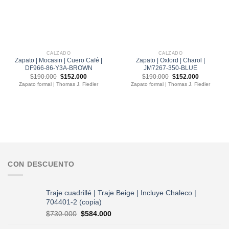
CALZADO
CALZADO
Zapato | Mocasin | Cuero Café |
Zapato | Oxford | Charol |
DF966-86-Y3A-BROWN
JM7267-350-BLUE
El
El
El
El
$
190.000
$
152.000
$
190.000
$
152.000
precio
precio
precio
precio
Zapato formal | Thomas J. Fiedler
Zapato formal | Thomas J. Fiedler
original
actual
original
actual
era:
es:
era:
es:
$190.000.
$152.000.
$190.000.
$152.000.
CON DESCUENTO
Traje cuadrillé | Traje Beige | Incluye Chaleco |
704401-2 (copia)
El
El
$
730.000
$
584.000
precio
precio