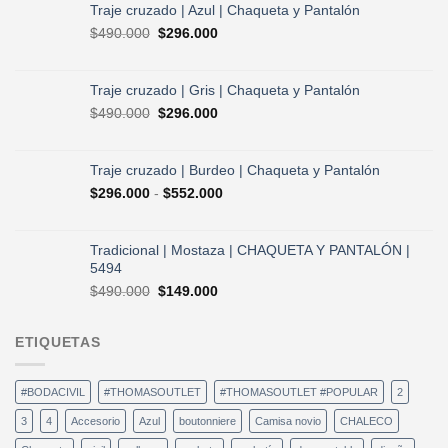
original
actual
Traje cruzado | Azul | Chaqueta y Pantalón
era:
es:
El
El
$
490.000
$
296.000
$730.000.
$584.000.
precio
precio
original
actual
era:
es:
Traje cruzado | Gris | Chaqueta y Pantalón
$490.000.
$296.000.
El
El
$
490.000
$
296.000
precio
precio
original
actual
era:
es:
Traje cruzado | Burdeo | Chaqueta y Pantalón
$490.000.
$296.000.
Rango
$
296.000
-
$
552.000
de
precios:
desde
Tradicional | Mostaza | CHAQUETA Y PANTALÓN |
$296.000
5494
hasta
El
El
$
490.000
$
149.000
$552.000
precio
precio
original
actual
ETIQUETAS
era:
es:
$490.000.
$149.000.
#BODACIVIL
#THOMASOUTLET
#THOMASOUTLET #POPULAR
2
3
4
Accesorio
Azul
boutonniere
Camisa novio
CHALECO