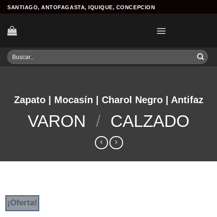
Skip
SANTIAGO, ANTOFAGASTA, IQUIQUE, CONCEPCION
to
content
Buscar
por:
Zapato | Mocasín | Charol Negro | Antifaz
VARON
/
CALZADO
¡Oferta!