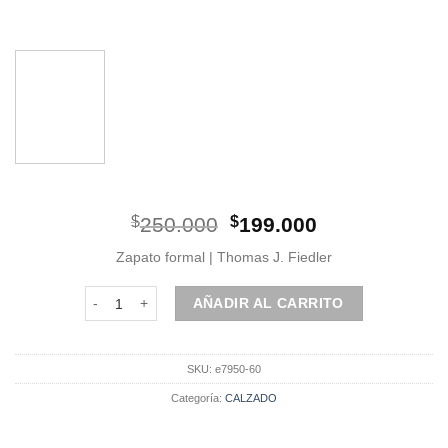
El
El
$
250.000
$
199.000
precio
precio
Zapato formal | Thomas J. Fiedler
original
actual
era:
es:
Zapato | Mocasín | Charol Negro | Antifaz cantidad
AÑADIR AL CARRITO
$250.000.
$199.000.
SKU:
e7950-60
Categoría:
CALZADO