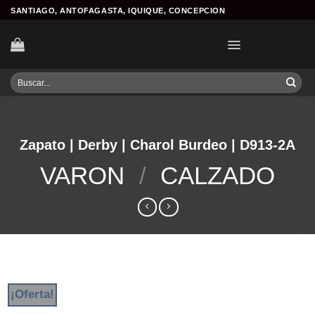
Skip
SANTIAGO, ANTOFAGASTA, IQUIQUE, CONCEPCION
to
content
Buscar
por:
Zapato | Derby | Charol Burdeo | D913-2A
VARON
/
CALZADO
¡Oferta!