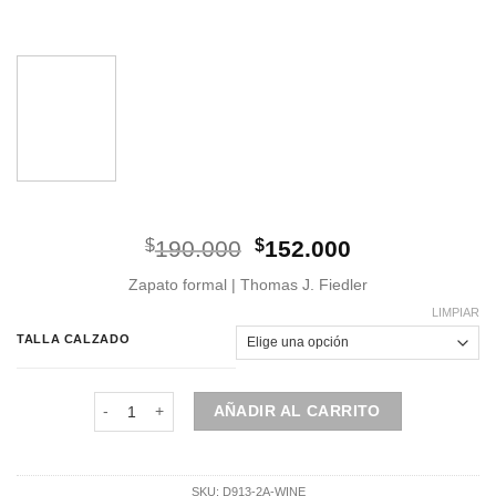
El
El
$
190.000
$
152.000
precio
precio
Zapato formal | Thomas J. Fiedler
original
actual
era:
es:
LIMPIAR
$190.000.
$152.000.
TALLA CALZADO
Zapato | Derby | Charol Burdeo | D913-2A cantidad
AÑADIR AL CARRITO
SKU:
D913-2A-WINE