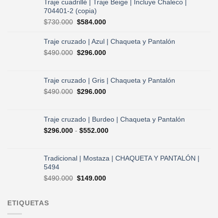
Traje cuadrillé | Traje Beige | Incluye Chaleco |
704401-2 (copia)
El
El
$
730.000
$
584.000
precio
precio
original
actual
Traje cruzado | Azul | Chaqueta y Pantalón
era:
es:
El
El
$
490.000
$
296.000
$730.000.
$584.000.
precio
precio
original
actual
era:
es:
Traje cruzado | Gris | Chaqueta y Pantalón
$490.000.
$296.000.
El
El
$
490.000
$
296.000
precio
precio
original
actual
era:
es:
Traje cruzado | Burdeo | Chaqueta y Pantalón
$490.000.
$296.000.
Rango
$
296.000
-
$
552.000
de
precios:
desde
Tradicional | Mostaza | CHAQUETA Y PANTALÓN |
$296.000
5494
hasta
El
El
$
490.000
$
149.000
$552.000
precio
precio
original
actual
ETIQUETAS
era:
es:
$490.000.
$149.000.