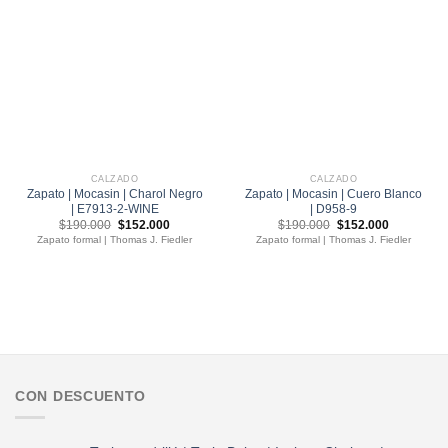
CALZADO
CALZADO
Zapato | Mocasin | Charol Negro
Zapato | Mocasin | Cuero Blanco
| E7913-2-WINE
| D958-9
El
El
El
El
$
190.000
$
152.000
$
190.000
$
152.000
precio
precio
precio
precio
Zapato formal | Thomas J. Fiedler
Zapato formal | Thomas J. Fiedler
original
actual
original
actual
era:
es:
era:
es:
$190.000.
$152.000.
$190.000.
$152.000.
CON DESCUENTO