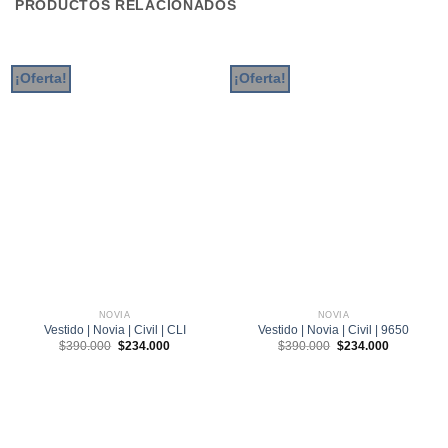
PRODUCTOS RELACIONADOS
¡Oferta!
¡Oferta!
NOVIA
NOVIA
Vestido | Novia | Civil | CLI
Vestido | Novia | Civil | 9650
El
El
El
El
$
390.000
$
234.000
$
390.000
$
234.000
precio
precio
precio
precio
original
actual
original
actual
era:
es:
era:
es:
$390.000.
$234.000.
$390.000.
$234.000.