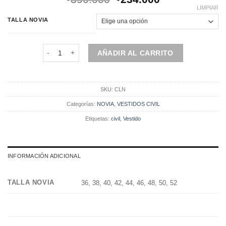
precio
precio
LIMPIAR
original
actual
TALLA NOVIA
era:
es:
$390.000.
$234.000.
Vestido | Novia | Civil | CLN cantidad
AÑADIR AL CARRITO
SKU:
CLN
Categorías:
NOVIA
,
VESTIDOS CIVIL
Etiquetas:
civil
,
Vestido
INFORMACIÓN ADICIONAL
TALLA NOVIA
36, 38, 40, 42, 44, 46, 48, 50, 52