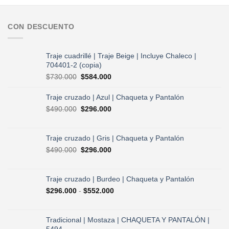
CON DESCUENTO
Traje cuadrillé | Traje Beige | Incluye Chaleco |
704401-2 (copia)
El
El
$
730.000
$
584.000
precio
precio
original
actual
Traje cruzado | Azul | Chaqueta y Pantalón
era:
es:
El
El
$
490.000
$
296.000
$730.000.
$584.000.
precio
precio
original
actual
era:
es:
Traje cruzado | Gris | Chaqueta y Pantalón
$490.000.
$296.000.
El
El
$
490.000
$
296.000
precio
precio
original
actual
era:
es:
Traje cruzado | Burdeo | Chaqueta y Pantalón
$490.000.
$296.000.
Rango
$
296.000
-
$
552.000
de
precios:
desde
Tradicional | Mostaza | CHAQUETA Y PANTALÓN |
$296.000
5494