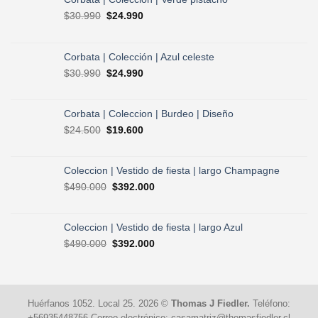
El
El
$
30.990
$
24.990
precio
precio
original
actual
era:
es:
Corbata | Colección | Azul celeste
$30.990.
$24.990.
El
El
$
30.990
$
24.990
precio
precio
original
actual
era:
es:
Corbata | Coleccion | Burdeo | Diseño
$30.990.
$24.990.
El
El
$
24.500
$
19.600
precio
precio
original
actual
era:
es:
Coleccion | Vestido de fiesta | largo Champagne
$24.500.
$19.600.
El
El
$
490.000
$
392.000
precio
precio
original
actual
era:
es:
Coleccion | Vestido de fiesta | largo Azul
$490.000.
$392.000.
El
El
$
490.000
$
392.000
precio
precio
original
actual
era:
es:
$490.000.
$392.000.
Huérfanos 1052. Local 25. 2026 ©
Thomas J Fiedler.
Teléfono: