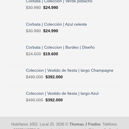
Corbata | Colección | Verde pistacho
El
El
$
30.990
$
24.990
precio
precio
original
actual
era:
es:
Corbata | Colección | Azul celeste
$30.990.
$24.990.
El
El
$
30.990
$
24.990
precio
precio
original
actual
era:
es:
Corbata | Coleccion | Burdeo | Diseño
$30.990.
$24.990.
El
El
$
24.500
$
19.600
precio
precio
original
actual
era:
es:
Coleccion | Vestido de fiesta | largo Champagne
$24.500.
$19.600.
El
El
$
490.000
$
392.000
precio
precio
original
actual
era:
es:
Coleccion | Vestido de fiesta | largo Azul
$490.000.
$392.000.
El
El
$
490.000
$
392.000
precio
precio
original
actual
era:
es:
$490.000.
$392.000.
Huérfanos 1052. Local 25. 2026 ©
Thomas J Fiedler.
Teléfono: