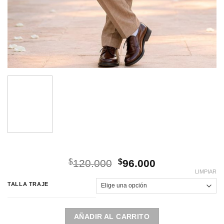
El
El
$
120.000
$
96.000
precio
precio
LIMPIAR
original
actual
TALLA TRAJE
era:
es:
$120.000.
$96.000.
AÑADIR AL CARRITO