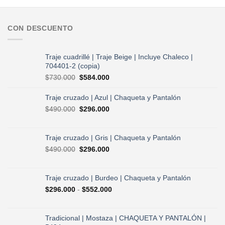
CON DESCUENTO
Traje cuadrillé | Traje Beige | Incluye Chaleco |
704401-2 (copia)
El
El
$
730.000
$
584.000
precio
precio
original
actual
Traje cruzado | Azul | Chaqueta y Pantalón
era:
es:
El
El
$
490.000
$
296.000
$730.000.
$584.000.
precio
precio
original
actual
era:
es:
Traje cruzado | Gris | Chaqueta y Pantalón
$490.000.
$296.000.
El
El
$
490.000
$
296.000
precio
precio
original
actual
era:
es:
Traje cruzado | Burdeo | Chaqueta y Pantalón
$490.000.
$296.000.
Rango
$
296.000
-
$
552.000
de
precios:
desde
Tradicional | Mostaza | CHAQUETA Y PANTALÓN |
$296.000