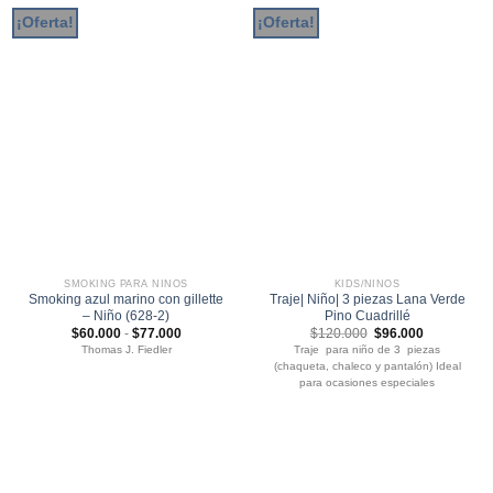
¡Oferta!
¡Oferta!
SMOKING PARA NIÑOS
KIDS/NIÑOS
Smoking azul marino con gillette
Traje| Niño| 3 piezas Lana Verde
– Niño (628-2)
Pino Cuadrillé
Rango
El
El
$
60.000
-
$
77.000
$
120.000
$
96.000
de
precio
precio
Thomas J. Fiedler
Traje para niño de 3 piezas
precios:
original
actual
(chaqueta, chaleco y pantalón) Ideal
desde
era:
es:
$60.000
$120.000.
$96.000.
para ocasiones especiales
hasta
$77.000