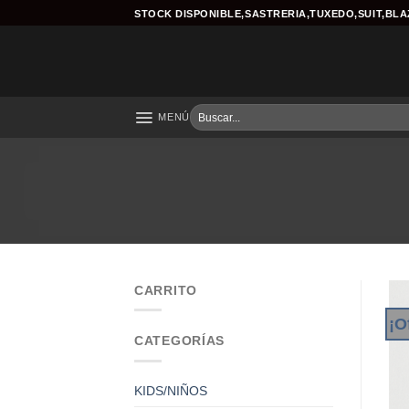
Skip
STOCK DISPONIBLE,SASTRERIA,TUXEDO,SUIT,BL
to
content
Buscar
MENÚ
por:
CARRITO
¡O
CATEGORÍAS
KIDS/NIÑOS