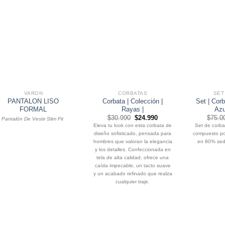
VARON
CORBATAS
SET
PANTALON LISO
Corbata | Colección |
Set | Corb
FORMAL
Rayas |
Azu
El
El
$
30.990
$
24.990
$
75.0
Pantalón De Vestir Slim Fit
precio
precio
Eleva tu look con esta corbata de
Set de corba
original
actual
diseño sofisticado, pensada para
compuesto po
era:
es:
$30.990.
$24.990.
hombres que valoran la elegancia
en 80% seda
y los detalles. Confeccionada en
tela de alta calidad, ofrece una
caída impecable, un tacto suave
y un acabado refinado que realza
cualquier traje.