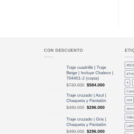
CON DESCUENTO
ETI
#BO
Traje cuadrillé | Traje
Beige | Incluye Chaleco |
#TH
704401-2 (copia)
4
El
El
$
730.000
$
584.000
precio
precio
Cami
Traje cruzado | Azul |
original
actual
Chaqueta y Pantalón
civil
era:
es:
$730.000.
$584.000.
El
El
$
490.000
$
296.000
desm
precio
precio
original
actual
Gillet
Traje cruzado | Gris |
era:
es:
Chaqueta y Pantalón
LAR
$490.000.
$296.000.
El
El
$
490.000
$
296.000