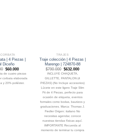
 CORBATA
TRAJES
SET CORBATA
ata | 4 Piezas |
Traje colección | 4 Piezas |
Set | Corbata | 4 P
l Diceño
Marengo | 724870-88
Azul puntos
El
El
El
El
El
00
$
60.000
$
790.000
$
632.000
$
75.000
$
60.0
precio
precio
precio
precio
precio
ta de cuatro piezas
INCLUYE CHAQUETA,
Set de corbata de cuatr
original
actual
original
actual
origin
r corbata elaborada
GILLETTE, PANTALON (4
compuesto por corbata e
era:
es:
era:
es:
era:
$75.000.
$60.000.
$790.000.
$632.000.
$75.0
 y 20% poliéster.
PIEZAS) (No Incluye accesorios)
en 80% seda y 20% pol
Lúcete en este ligero Traje Slim
Fit de 4 Piezas, perfecto para
ocasión de etiqueta, eventos
formales como bodas, bautizos y
graduaciones. Marca: Thomas J.
Fiedler Origen: italiano No
necesitas agendar, conoce
nuestras tiendas físicas aquí.
IMPORTANTE Recuerda al
momento de terminar tu compra