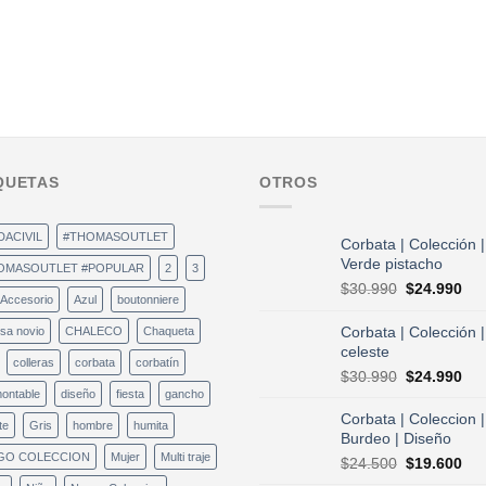
QUETAS
OTROS
DACIVIL
#THOMASOUTLET
Corbata | Colección |
Verde pistacho
OMASOUTLET #POPULAR
2
3
El
El
$
30.990
$
24.990
Accesorio
Azul
boutonniere
precio
pre
original
act
Corbata | Colección |
sa novio
CHALECO
Chaqueta
era:
es:
celeste
colleras
corbata
corbatín
$30.990.
$24
El
El
$
30.990
$
24.990
precio
pre
ontable
diseño
fiesta
gancho
original
act
Corbata | Coleccion |
te
Gris
hombre
humita
era:
es:
Burdeo | Diseño
$30.990.
$24
GO COLECCION
Mujer
Multi traje
El
El
$
24.500
$
19.600
precio
pre