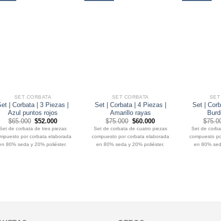
SET CORBATA
SET CORBATA
SET
et | Corbata | 3 Piezas |
Set | Corbata | 4 Piezas |
Set | Corb
Azul puntos rojos
Amarillo rayas
Burd
El
El
El
El
$
65.000
$
52.000
$
75.000
$
60.000
$
75.0
precio
precio
precio
precio
Set de corbata de tres piezas
Set de corbata de cuatro piezas
Set de corba
original
actual
original
actual
mpuesto por corbata elaborada
compuesto por corbata elaborada
compuesto po
era:
es:
era:
es:
$65.000.
$52.000.
$75.000.
$60.000.
en 80% seda y 20% poliéster.
en 80% seda y 20% poliéster.
en 80% seda