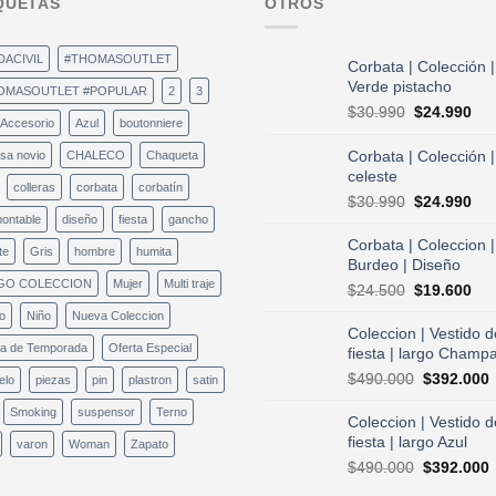
QUETAS
OTROS
DACIVIL
#THOMASOUTLET
Corbata | Colección |
Verde pistacho
OMASOUTLET #POPULAR
2
3
El
El
$
30.990
$
24.990
Accesorio
Azul
boutonniere
precio
pre
original
act
Corbata | Colección |
sa novio
CHALECO
Chaqueta
era:
es:
celeste
colleras
corbata
corbatín
$30.990.
$24
El
El
$
30.990
$
24.990
precio
pre
ontable
diseño
fiesta
gancho
original
act
Corbata | Coleccion |
te
Gris
hombre
humita
era:
es:
Burdeo | Diseño
$30.990.
$24
GO COLECCION
Mujer
Multi traje
El
El
$
24.500
$
19.600
precio
pre
o
Niño
Nueva Coleccion
original
act
Coleccion | Vestido d
era:
es:
ta de Temporada
Oferta Especial
fiesta | largo Champ
$24.500.
$19
El
E
$
490.000
$
392.000
elo
piezas
pin
plastron
satin
precio
p
Smoking
suspensor
Terno
original
a
Coleccion | Vestido d
era:
e
fiesta | largo Azul
varon
Woman
Zapato
$490.000.
El
E
$
490.000
$
392.000
precio
p