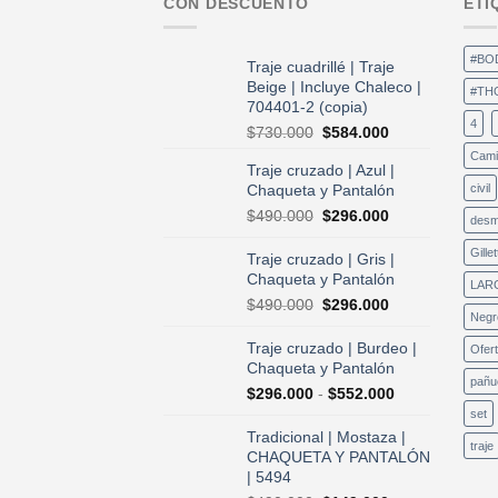
CON DESCUENTO
ETI
#BO
Traje cuadrillé | Traje
Beige | Incluye Chaleco |
#TH
704401-2 (copia)
4
El
El
$
730.000
$
584.000
precio
precio
Cami
Traje cruzado | Azul |
original
actual
Chaqueta y Pantalón
civil
era:
es:
$730.000.
$584.000.
El
El
$
490.000
$
296.000
desm
precio
precio
original
actual
Gillet
Traje cruzado | Gris |
era:
es:
Chaqueta y Pantalón
LAR
$490.000.
$296.000.
El
El
$
490.000
$
296.000
Negr
precio
precio
original
actual
Traje cruzado | Burdeo |
Ofer
era:
es:
Chaqueta y Pantalón
$490.000.
$296.000.
pañu
Rango
$
296.000
-
$
552.000
de
set
precios:
Tradicional | Mostaza |
traje
desde
CHAQUETA Y PANTALÓN
$296.000
| 5494
hasta