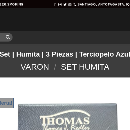
AZER,SMOKING
SANTIAGO, ANTOFAGASTA, I
Set | Humita | 3 Piezas | Terciopelo Azu
VARON
/
SET HUMITA
ferta!