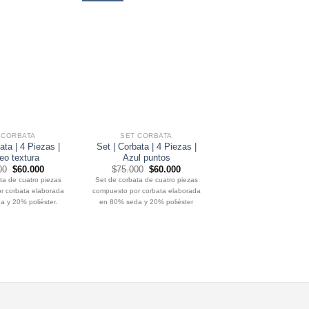
 CORBATA
SET CORBATA
SET CORBATA
ata | 4 Piezas |
Set | Corbata | 4 Piezas |
Set | Corbata | 4 P
eo textura
Azul puntos
Marengo Punto 
El
El
El
El
El
00
$
60.000
$
75.000
$
60.000
$
75.000
$
60.0
precio
precio
precio
precio
precio
ta de cuatro piezas
Set de corbata de cuatro piezas
Set de corbata de cuatr
original
actual
original
actual
origin
r corbata elaborada
compuesto por corbata elaborada
compuesto por corbata e
era:
es:
era:
es:
era:
$75.000.
$60.000.
$75.000.
$60.000.
$75.0
 y 20% poliéster.
en 80% seda y 20% poliéster
en 80% seda y 20% pol