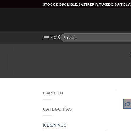
Skip
STOCK DISPONIBLE,SASTRERIA,TUXEDO,SUIT,BL
to
content
Buscar
MENÚ
por:
CARRITO
¡O
CATEGORÍAS
KIDS/NIÑOS