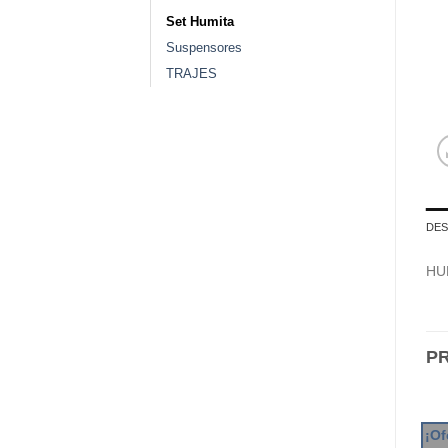
Set Humita
Suspensores
TRAJES
DES
HU
P
¡Of