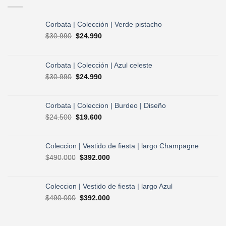
Corbata | Colección | Verde pistacho
El
El
$
30.990
$
24.990
precio
precio
original
actual
era:
es:
Corbata | Colección | Azul celeste
$30.990.
$24.990.
El
El
$
30.990
$
24.990
precio
precio
original
actual
era:
es:
Corbata | Coleccion | Burdeo | Diseño
$30.990.
$24.990.
El
El
$
24.500
$
19.600
precio
precio
original
actual
era:
es:
Coleccion | Vestido de fiesta | largo Champagne
$24.500.
$19.600.
El
El
$
490.000
$
392.000
precio
precio
original
actual
era:
es:
Coleccion | Vestido de fiesta | largo Azul
$490.000.
$392.000.
El
El
$
490.000
$
392.000
precio
precio
original
actual
era:
es: