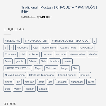
precios:
desde
Tradicional | Mostaza | CHAQUETA Y PANTALÓN |
$296.000
5494
hasta
El
El
$
490.000
$
149.000
$552.000
precio
precio
original
actual
ETIQUETAS
era:
es:
$490.000.
$149.000.
#BODACIVIL
#THOMASOUTLET
#THOMASOUTLET #POPULAR
2
3
4
Accesorio
Azul
boutonniere
Camisa novio
CHALECO
Chaqueta
civil
colleras
corbata
corbatín
desmontable
diseño
fiesta
gancho
Gillette
Gris
hombre
humita
LARGO COLECCION
Mujer
Multi traje
Negro
Niño
Nueva Coleccion
Oferta de Temporada
Oferta Especial
pañuelo
piezas
pin
plastron
satin
set
Smoking
suspensor
Terno
traje
varon
Woman
Zapato
OTROS