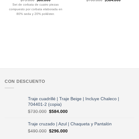
precio
precio
precio
precio
Set de corbata de cuatro piezas
original
actual
original
actual
compuesto por corbata elaborada en
era:
es:
era:
es:
$75.000.
$60.000.
$700.000.
$584.000.
80% seda y 20% poliéster.
CON DESCUENTO
Traje cuadrillé | Traje Beige | Incluye Chaleco |
704401-2 (copia)
El
El
$
730.000
$
584.000
precio
precio
original
actual
Traje cruzado | Azul | Chaqueta y Pantalón
era:
es:
El
El
$
490.000
$
296.000
$730.000.
$584.000.
precio
precio