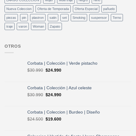
LARGO COLECCION
Mujer
Multi traje
Negro
Niño
Nueva Coleccion
Oferta de Temporada
Oferta Especial
pañuelo
piezas
pin
plastron
satin
set
Smoking
suspensor
Terno
traje
varon
Woman
Zapato
OTROS
Corbata | Colección | Verde pistacho
El
El
$
30.990
$
24.990
precio
precio
original
actual
era:
es:
Corbata | Colección | Azul celeste
$30.990.
$24.990.
El
El
$
30.990
$
24.990
precio
precio
original
actual
era:
es:
Corbata | Coleccion | Burdeo | Diseño
$30.990.
$24.990.
El
El
$
24.500
$
19.600
precio
precio
original
actual
era:
es: