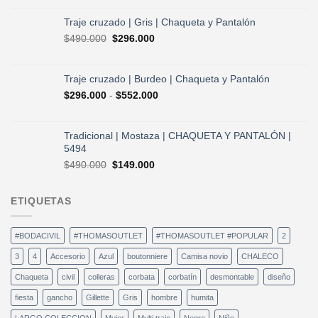
original
actual
era:
es:
Traje cruzado | Gris | Chaqueta y Pantalón
$490.000.
$296.000.
El
El
$
490.000
$
296.000
precio
precio
original
actual
era:
es:
Traje cruzado | Burdeo | Chaqueta y Pantalón
$490.000.
$296.000.
Rango
$
296.000
-
$
552.000
de
precios:
desde
Tradicional | Mostaza | CHAQUETA Y PANTALÓN |
$296.000
5494
hasta
El
El
$
490.000
$
149.000
$552.000
precio
precio
original
actual
ETIQUETAS
era:
es:
$490.000.
$149.000.
#BODACIVIL
#THOMASOUTLET
#THOMASOUTLET #POPULAR
2
3
4
Accesorio
Azul
boutonniere
Camisa novio
CHALECO
Chaqueta
civil
colleras
corbata
corbatín
desmontable
diseño
fiesta
gancho
Gillette
Gris
hombre
humita