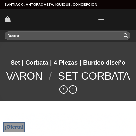
Skip
SANTIAGO, ANTOFAGASTA, IQUIQUE, CONCEPCION
to
content
Buscar
por:
Set | Corbata | 4 Piezas | Burdeo diseño
VARON
/
SET CORBATA
¡Oferta!