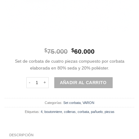
El
El
$
75.000
$
60.000
precio
precio
Set de corbata de cuatro piezas compuesto por corbata
original
actual
elaborada en 80% seda y 20% poliéster.
era:
es:
$75.000.
$60.000.
Set | Corbata | 4 Piezas | Burdeo diseño cantidad
AÑADIR AL CARRITO
Categorías:
Set corbata
,
VARON
Etiquetas:
4
,
boutonniere
,
colleras
,
corbata
,
pañuelo
,
piezas
DESCRIPCIÓN