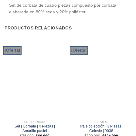
Set de corbata de cuatro piezas compuesto por corbata
elaborada en 80% seda y 20% poliéster.
PRODUCTOS RELACIONADOS
¡Oferta!
¡Oferta!
SET CORBATA
TRAJES
Set | Corbata | 4 Piezas |
Traje colección | 3 Piezas |
Amarillo pastel
Celeste | 9038
El
El
El
El
$
75.000
$
60.000
$
700.000
$
584.000