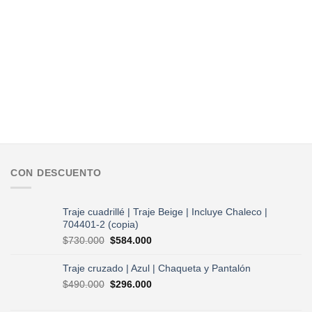
CON DESCUENTO
Traje cuadrillé | Traje Beige | Incluye Chaleco |
704401-2 (copia)
El
El
$
730.000
$
584.000
precio
precio
original
actual
Traje cruzado | Azul | Chaqueta y Pantalón
era:
es:
El
El
$
490.000
$
296.000
$730.000.
$584.000.
precio
precio
original
actual