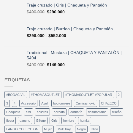
era:
es:
Traje cruzado | Gris | Chaqueta y Pantalón
$490.000.
$296.000.
El
El
$
490.000
$
296.000
precio
precio
original
actual
era:
es:
Traje cruzado | Burdeo | Chaqueta y Pantalón
$490.000.
$296.000.
Rango
$
296.000
-
$
552.000
de
precios:
desde
Tradicional | Mostaza | CHAQUETA Y PANTALÓN |
$296.000
5494
hasta
El
El
$
490.000
$
149.000
$552.000
precio
precio
original
actual
ETIQUETAS
era:
es:
$490.000.
$149.000.
#BODACIVIL
#THOMASOUTLET
#THOMASOUTLET #POPULAR
2
3
4
Accesorio
Azul
boutonniere
Camisa novio
CHALECO
Chaqueta
civil
colleras
corbata
corbatín
desmontable
diseño
fiesta
gancho
Gillette
Gris
hombre
humita
LARGO COLECCION
Mujer
Multi traje
Negro
Niño