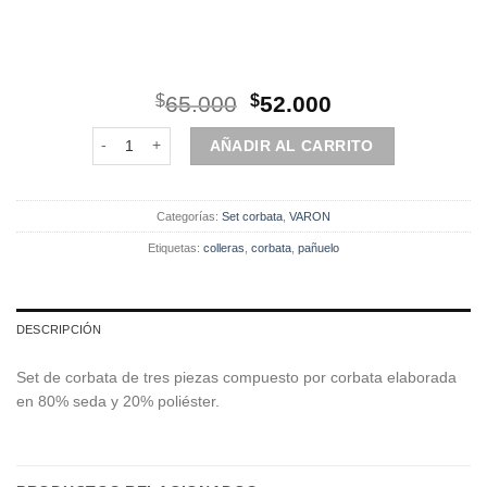
El
El
$
65.000
$
52.000
precio
precio
Set | Corbata | 3 Piezas Gris Diseño cantidad
original
actual
AÑADIR AL CARRITO
era:
es:
$65.000.
$52.000.
Categorías:
Set corbata
,
VARON
Etiquetas:
colleras
,
corbata
,
pañuelo
DESCRIPCIÓN
Set de corbata de tres piezas compuesto por corbata elaborada
en 80% seda y 20% poliéster.