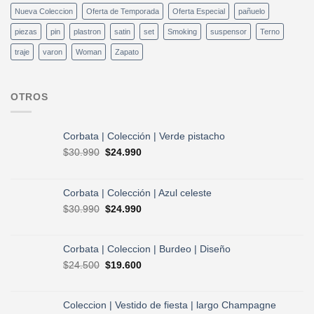
Nueva Coleccion
Oferta de Temporada
Oferta Especial
pañuelo
piezas
pin
plastron
satin
set
Smoking
suspensor
Terno
traje
varon
Woman
Zapato
OTROS
Corbata | Colección | Verde pistacho
El
El
$
30.990
$
24.990
precio
precio
original
actual
era:
es:
Corbata | Colección | Azul celeste
$30.990.
$24.990.
El
El
$
30.990
$
24.990
precio
precio
original
actual
era:
es:
Corbata | Coleccion | Burdeo | Diseño
$30.990.
$24.990.
El
El
$
24.500
$
19.600
precio
precio
original
actual
era:
es:
Coleccion | Vestido de fiesta | largo Champagne