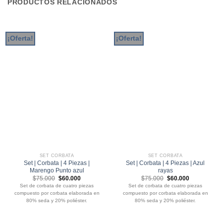
PRODUCTOS RELACIONADOS
¡Oferta!
¡Oferta!
SET CORBATA
SET CORBATA
Set | Corbata | 4 Piezas |
Set | Corbata | 4 Piezas | Azul
Marengo Punto azul
rayas
El
El
El
El
$
75.000
$
60.000
$
75.000
$
60.000
precio
precio
precio
precio
Set de corbata de cuatro piezas
Set de corbata de cuatro piezas
original
actual
original
actual
compuesto por corbata elaborada en
compuesto por corbata elaborada en
era:
es:
era:
es:
$75.000.
$60.000.
$75.000.
$60.000.
80% seda y 20% poliéster.
80% seda y 20% poliéster.