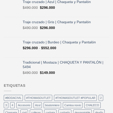
original
actual
Traje cruzado | Azul | Chaqueta y Pantalón
era:
es:
El
El
$
490.000
$
296.000
$730.000.
$584.000.
precio
precio
original
actual
era:
es:
Traje cruzado | Gris | Chaqueta y Pantalón
$490.000.
$296.000.
El
El
$
490.000
$
296.000
precio
precio
original
actual
era:
es:
Traje cruzado | Burdeo | Chaqueta y Pantalón
$490.000.
$296.000.
Rango
$
296.000
-
$
552.000
de
precios:
desde
Tradicional | Mostaza | CHAQUETA Y PANTALÓN |
$296.000
5494
hasta
El
El
$
490.000
$
149.000
$552.000
precio
precio
original
actual
ETIQUETAS
era:
es:
$490.000.
$149.000.
#BODACIVIL
#THOMASOUTLET
#THOMASOUTLET #POPULAR
2
3
4
Accesorio
Azul
boutonniere
Camisa novio
CHALECO
Chaqueta
civil
colleras
corbata
corbatín
desmontable
diseño