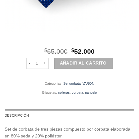
El
El
$
65.000
$
52.000
precio
precio
Set | Corbata | 3 Piezas | Azul rey cantidad
original
actual
AÑADIR AL CARRITO
era:
es:
$65.000.
$52.000.
Categorías:
Set corbata
,
VARON
Etiquetas:
colleras
,
corbata
,
pañuelo
DESCRIPCIÓN
Set de corbata de tres piezas compuesto por corbata elaborada
en 80% seda y 20% poliéster.