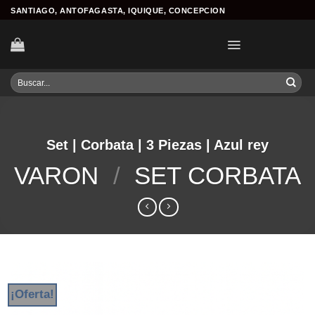
Skip
SANTIAGO, ANTOFAGASTA, IQUIQUE, CONCEPCION
to
content
Buscar
por:
Set | Corbata | 3 Piezas | Azul rey
VARON
/
SET CORBATA
¡Oferta!