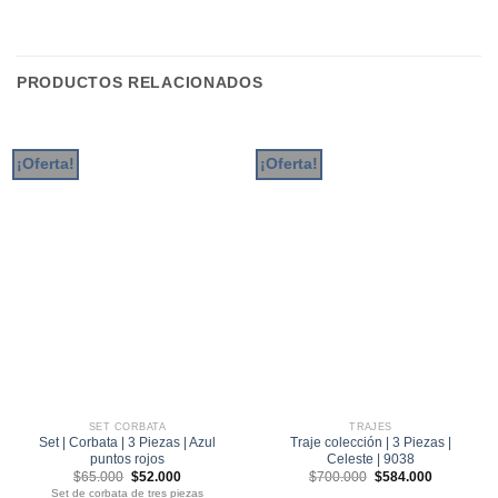
PRODUCTOS RELACIONADOS
¡Oferta!
¡Oferta!
SET CORBATA
TRAJES
Set | Corbata | 3 Piezas | Azul
Traje colección | 3 Piezas |
puntos rojos
Celeste | 9038
El
El
El
El
$
65.000
$
52.000
$
700.000
$
584.000
precio
precio
precio
precio
Set de corbata de tres piezas