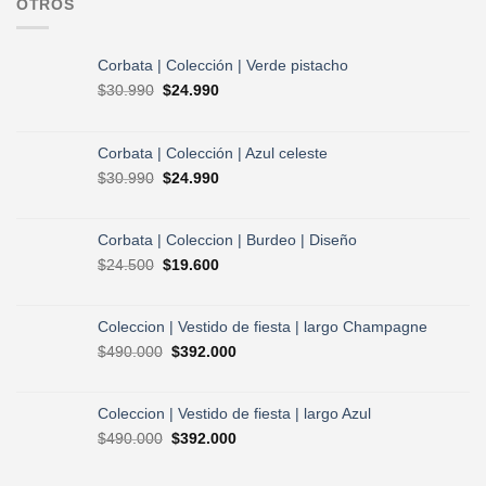
OTROS
Corbata | Colección | Verde pistacho
El
El
$
30.990
$
24.990
precio
precio
original
actual
era:
es:
Corbata | Colección | Azul celeste
$30.990.
$24.990.
El
El
$
30.990
$
24.990
precio
precio
original
actual
era:
es:
Corbata | Coleccion | Burdeo | Diseño
$30.990.
$24.990.
El
El
$
24.500
$
19.600
precio
precio
original
actual
era:
es:
Coleccion | Vestido de fiesta | largo Champagne
$24.500.
$19.600.
El
El
$
490.000
$
392.000
precio
precio
original
actual
era:
es:
Coleccion | Vestido de fiesta | largo Azul
$490.000.
$392.000.
El
El
$
490.000
$
392.000
precio
precio
original
actual