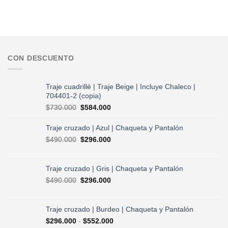
CON DESCUENTO
Traje cuadrillé | Traje Beige | Incluye Chaleco |
704401-2 (copia)
El
El
$
730.000
$
584.000
precio
precio
original
actual
Traje cruzado | Azul | Chaqueta y Pantalón
era:
es:
El
El
$
490.000
$
296.000
$730.000.
$584.000.
precio
precio
original
actual
era:
es:
Traje cruzado | Gris | Chaqueta y Pantalón
$490.000.
$296.000.
El
El
$
490.000
$
296.000
precio
precio
original
actual
era:
es:
Traje cruzado | Burdeo | Chaqueta y Pantalón
$490.000.
$296.000.
Rango
$
296.000
-
$
552.000