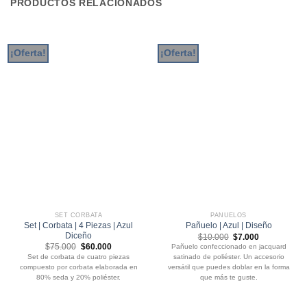
PRODUCTOS RELACIONADOS
¡Oferta!
¡Oferta!
SET CORBATA
PAÑUELOS
Set | Corbata | 4 Piezas | Azul
Pañuelo | Azul | Diseño
Diceño
El
El
$
10.000
$
7.000
precio
precio
El
El
$
75.000
$
60.000
Pañuelo confeccionado en jacquard
original
actual
precio
precio
Set de corbata de cuatro piezas
satinado de poliéster. Un accesorio
era:
es:
original
actual
$10.000.
$7.000.
compuesto por corbata elaborada en
versátil que puedes doblar en la forma
era:
es:
$75.000.
$60.000.
80% seda y 20% poliéster.
que más te guste.