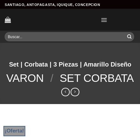
Skip
SANTIAGO, ANTOFAGASTA, IQUIQUE, CONCEPCION
to
content
Buscar
por:
Set | Corbata | 3 Piezas | Amarillo Diseño
VARON
/
SET CORBATA
¡Oferta!