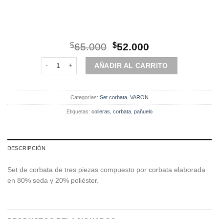
El
El
$
65.000
$
52.000
precio
precio
Set | Corbata | 3 Piezas | Amarillo Diseño cantidad
original
actual
AÑADIR AL CARRITO
era:
es:
$65.000.
$52.000.
Categorías:
Set corbata
,
VARON
Etiquetas:
colleras
,
corbata
,
pañuelo
DESCRIPCIÓN
Set de corbata de tres piezas compuesto por corbata elaborada
en 80% seda y 20% poliéster.