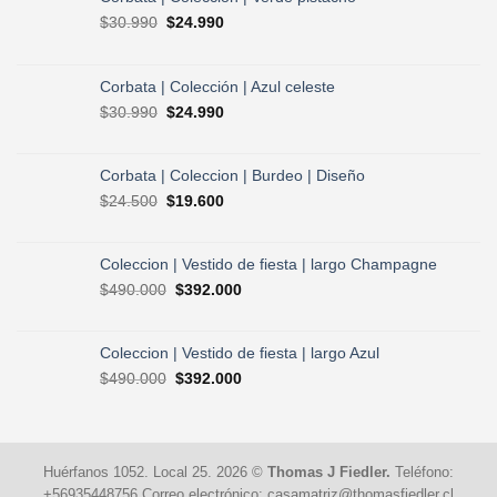
El
El
$
30.990
$
24.990
precio
precio
original
actual
era:
es:
Corbata | Colección | Azul celeste
$30.990.
$24.990.
El
El
$
30.990
$
24.990
precio
precio
original
actual
era:
es:
Corbata | Coleccion | Burdeo | Diseño
$30.990.
$24.990.
El
El
$
24.500
$
19.600
precio
precio
original
actual
era:
es:
Coleccion | Vestido de fiesta | largo Champagne
$24.500.
$19.600.
El
El
$
490.000
$
392.000
precio
precio
original
actual
era:
es:
Coleccion | Vestido de fiesta | largo Azul
$490.000.
$392.000.
El
El
$
490.000
$
392.000
precio
precio
original
actual
era:
es:
$490.000.
$392.000.
Huérfanos 1052. Local 25. 2026 ©
Thomas J Fiedler.
Teléfono:
+56935448756 Correo electrónico: casamatriz@thomasfiedler.cl