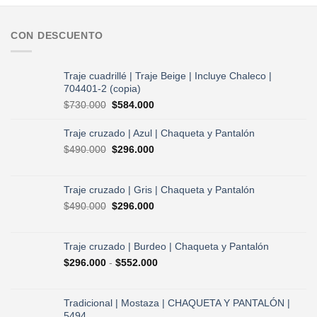
CON DESCUENTO
Traje cuadrillé | Traje Beige | Incluye Chaleco |
704401-2 (copia)
El
El
$
730.000
$
584.000
precio
precio
original
actual
Traje cruzado | Azul | Chaqueta y Pantalón
era:
es:
El
El
$
490.000
$
296.000
$730.000.
$584.000.
precio
precio
original
actual
era:
es:
Traje cruzado | Gris | Chaqueta y Pantalón
$490.000.
$296.000.
El
El
$
490.000
$
296.000
precio
precio
original
actual
era:
es:
Traje cruzado | Burdeo | Chaqueta y Pantalón
$490.000.
$296.000.
Rango
$
296.000
-
$
552.000
de
precios:
desde
Tradicional | Mostaza | CHAQUETA Y PANTALÓN |
$296.000
5494