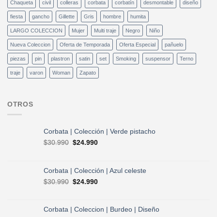
Chaqueta
civil
colleras
corbata
corbatín
desmontable
diseño
fiesta
gancho
Gillette
Gris
hombre
humita
LARGO COLECCION
Mujer
Multi traje
Negro
Niño
Nueva Coleccion
Oferta de Temporada
Oferta Especial
pañuelo
piezas
pin
plastron
satin
set
Smoking
suspensor
Terno
traje
varon
Woman
Zapato
OTROS
Corbata | Colección | Verde pistacho
El
El
$
30.990
$
24.990
precio
precio
original
actual
era:
es:
Corbata | Colección | Azul celeste
$30.990.
$24.990.
El
El
$
30.990
$
24.990
precio
precio
original
actual
era:
es:
Corbata | Coleccion | Burdeo | Diseño
$30.990.
$24.990.