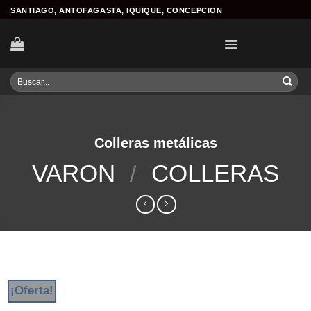
Skip
SANTIAGO, ANTOFAGASTA, IQUIQUE, CONCEPCION
to
content
Buscar
por:
Colleras metálicas
VARON
/
COLLERAS
¡Oferta!